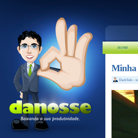
HOME
Minha 
DarkSide
-
t