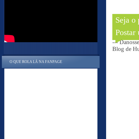
Seja o
Postar
--- Danoss
Blog de Hu
O QUE ROLA LÁ NA FANPAGE