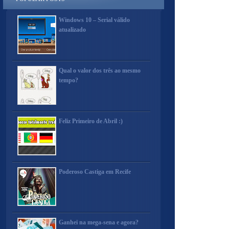
Windows 10 – Serial válido
atualizado
Qual o valor dos três ao mesmo
tempo?
Feliz Primeiro de Abril :)
Poderoso Castiga em Recife
Ganhei na mega-sena e agora?