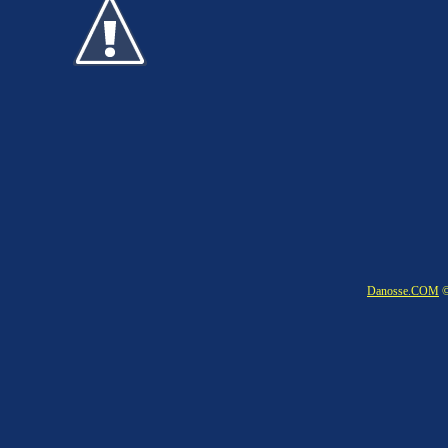
Danosse.COM
©