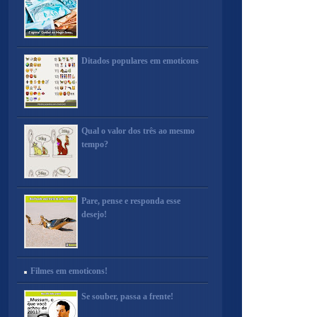
Ditados populares em emoticons
Qual o valor dos três ao mesmo
tempo?
Pare, pense e responda esse
desejo!
Filmes em emoticons!
Se souber, passa a frente!