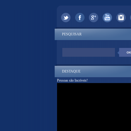
PESQUISAR
DESTAQUE
Pessoas são Incríveis!