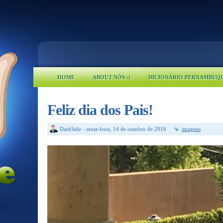
HOME
ABOUT NÓS :)
DICIONÁRIO PERNAMBUQ
Feliz dia dos Pais!
DarkSide
-
sexta-feira, 14 de outubro de 2016
imagens