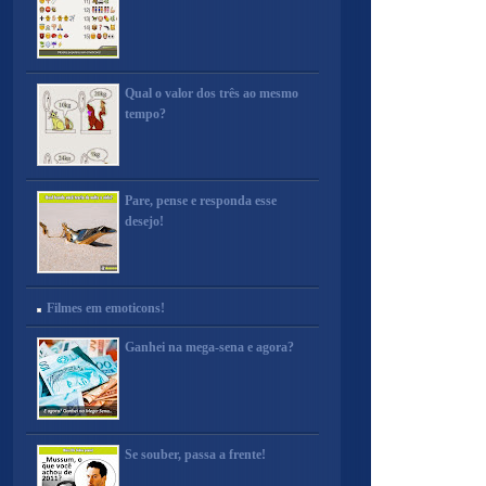
Qual o valor dos três ao mesmo
tempo?
Pare, pense e responda esse
desejo!
Filmes em emoticons!
Ganhei na mega-sena e agora?
Se souber, passa a frente!