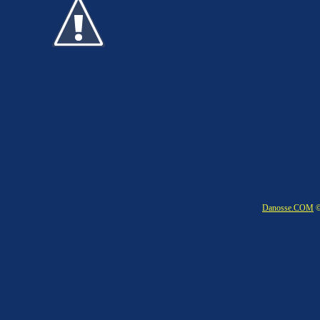
Danosse.COM
©