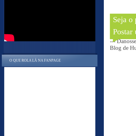
Seja o
Postar
--- Danoss
Blog de Hu
O QUE ROLA LÁ NA FANPAGE