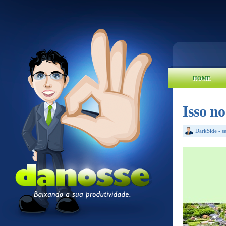
HOME
Isso no
DarkSide
-
s