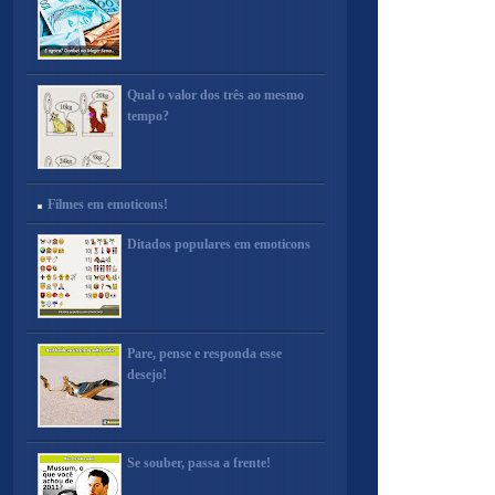
Qual o valor dos três ao mesmo
tempo?
Filmes em emoticons!
Ditados populares em emoticons
Pare, pense e responda esse
desejo!
Se souber, passa a frente!