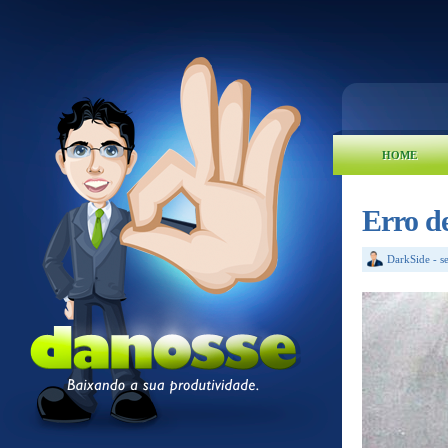
HOME
Erro de
DarkSide
-
s