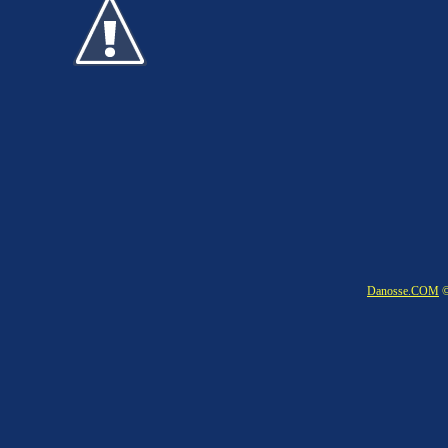
Danosse.COM
©