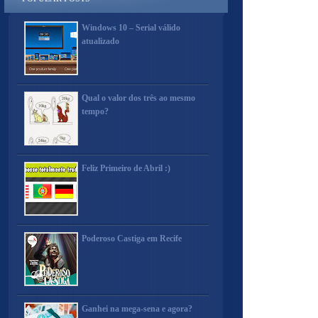
Windows 10 – Serial válido
atualizado
Qual o valor dos três ao mesmo
tempo?
Feliz Primeiro de Abril :)
Poderoso Castiga em Recife
Ganhei na mega-sena e agora?