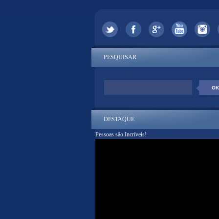
PESQUISAR
DESTAQUE
Pessoas são Incríveis!