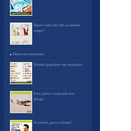
Qual o valor dos três ao mesmo
tempo?
Filmes em emoticons!
Ditados populares em emoticons
Pare, pense e responda esse
desejo!
Se souber, passa a frente!