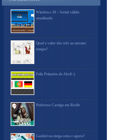
Windows 10 – Serial válido
atualizado
Qual o valor dos três ao mesmo
tempo?
Feliz Primeiro de Abril :)
Poderoso Castiga em Recife
Ganhei na mega-sena e agora?