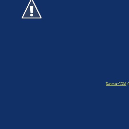
Danosse.COM
©