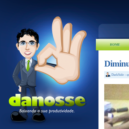
HOME
Diminu
DarkSide
-
q