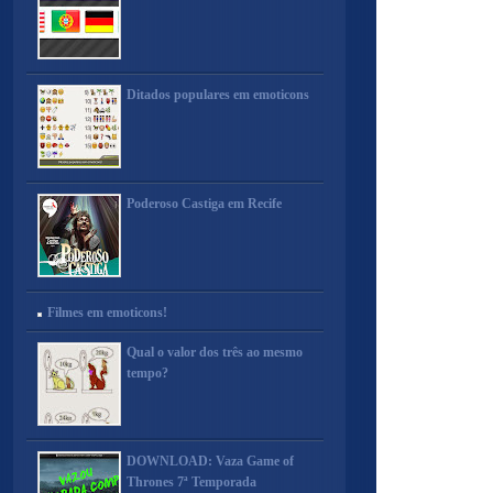
Ditados populares em emoticons
Poderoso Castiga em Recife
Filmes em emoticons!
Qual o valor dos três ao mesmo
tempo?
DOWNLOAD: Vaza Game of
Thrones 7ª Temporada