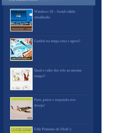
Windows 10 – Serial válido
atualizado
Ganhei na mega-sena e agora?
Qual o valor dos três ao mesmo
tempo?
Pare, pense e responda esse
desejo!
Feliz Primeiro de Abril :)