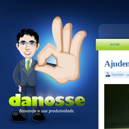
HOME
Ajudem
DarkSide
-
q