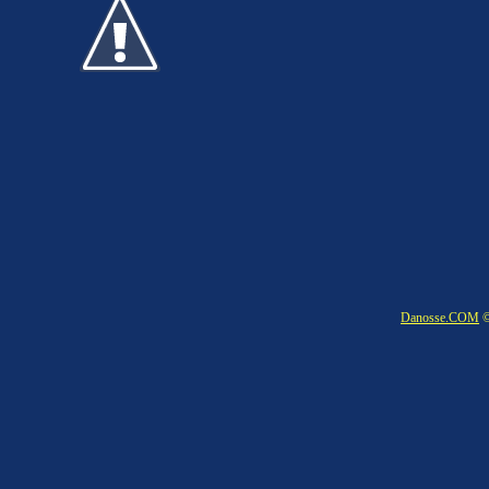
Danosse.COM
©