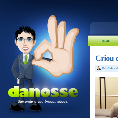
HOME
Criou 
DarkSide
-
s