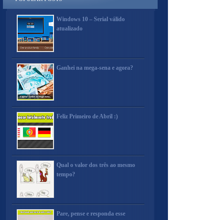
Windows 10 – Serial válido
atualizado
Ganhei na mega-sena e agora?
Feliz Primeiro de Abril :)
Qual o valor dos três ao mesmo
tempo?
Pare, pense e responda esse