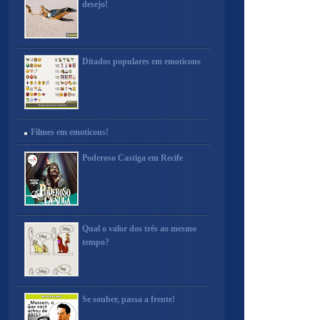
desejo!
Ditados populares em emoticons
Filmes em emoticons!
Poderoso Castiga em Recife
Qual o valor dos três ao mesmo
tempo?
Se souber, passa a frente!