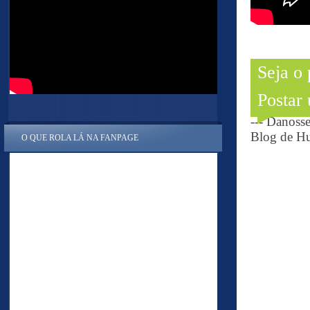
Seja o
Postar
--- Danoss
Blog de Hu
O QUE ROLA LÁ NA FANPAGE