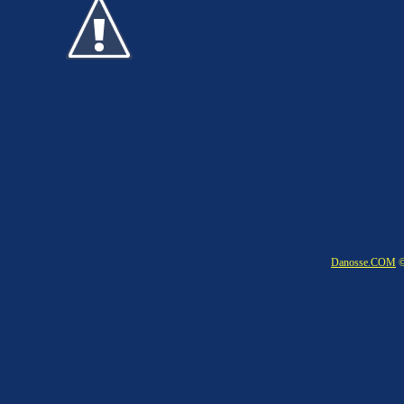
Danosse.COM
©