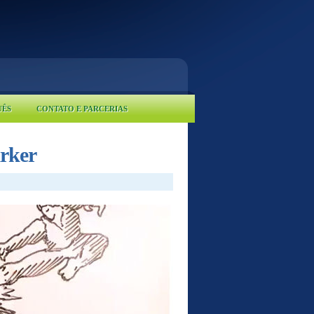
UÊS
CONTATO E PARCERIAS
arker