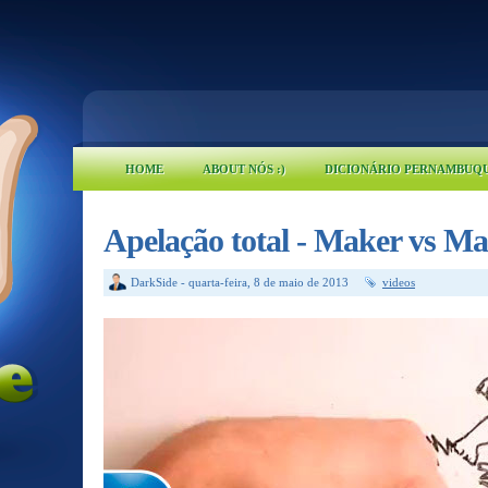
HOME
ABOUT NÓS :)
DICIONÁRIO PERNAMBUQ
Apelação total - Maker vs M
DarkSide
-
quarta-feira, 8 de maio de 2013
videos