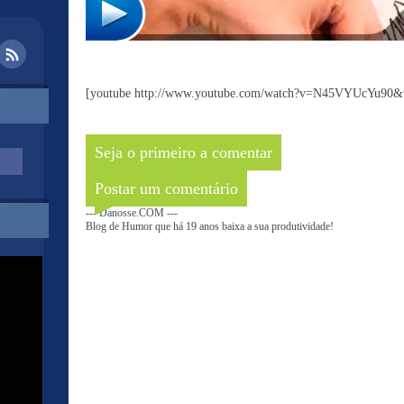
[youtube http://www.youtube.com/watch?v=N45VYUcYu9
Seja o primeiro a comentar
Postar um comentário
--- Danosse.COM ---
Blog de Humor que há 19 anos baixa a sua produtividade!