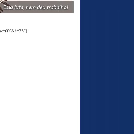
0&w=600&h=338]