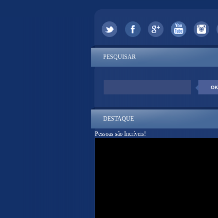
PESQUISAR
DESTAQUE
Pessoas são Incríveis!