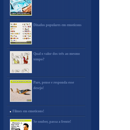
Ditados populares em emoticons
Qual o valor dos três ao mesmo
tempo?
Pare, pense e responda esse
desejo!
Filmes em emoticons!
Se souber, passa a frente!