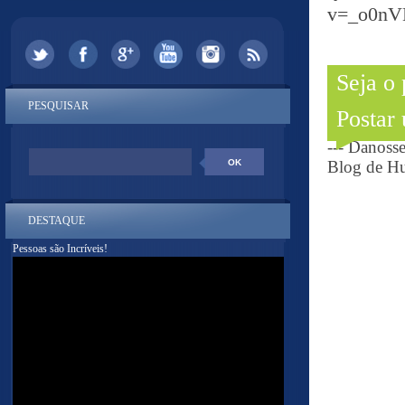
v=_o0n
Seja o
PESQUISAR
Postar
--- Danoss
Blog de Hu
DESTAQUE
Pessoas são Incríveis!