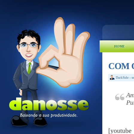
HOME
COM 
DarkSide
-
s
Am
Put
[yout