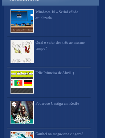
Windows 10 – Serial válido
atualizado
Qual o valor dos três ao mesmo
tempo?
Feliz Primeiro de Abril :)
Poderoso Castiga em Recife
Ganhei na mega-sena e agora?