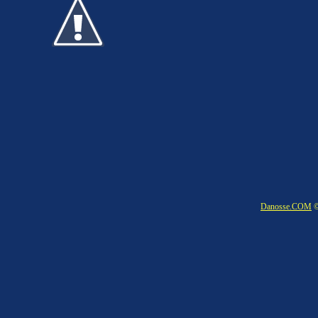
Danosse.COM
©