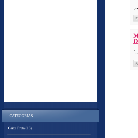
[.
R
M
O
[.
R
CATEGORIAS
Caixa Preta
(13)