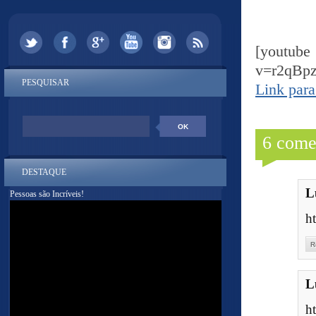
[yout
v=r2qBp
PESQUISAR
Link para
6 come
DESTAQUE
L
Pessoas são Incríveis!
h
R
L
h