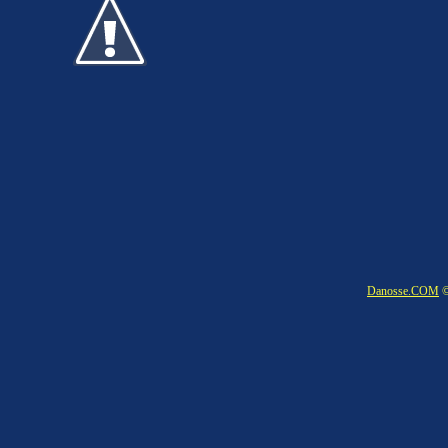
Danosse.COM
©