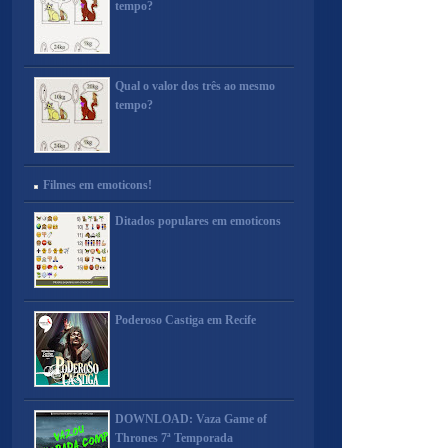
tempo?
Qual o valor dos três ao mesmo
tempo?
Filmes em emoticons!
Ditados populares em emoticons
Poderoso Castiga em Recife
DOWNLOAD: Vaza Game of
Thrones 7ª Temporada