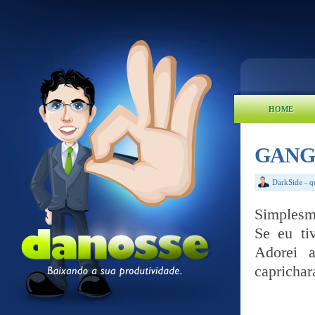
HOME
GANG
DarkSide
-
q
Simplesme
Se eu ti
Adorei a
caprichar