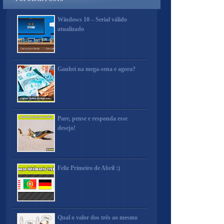
Windows 10 – Serial válido
atualizado
Ganhei na mega-sena e agora?
Pare, pense e responda esse
desejo!
Feliz Primeiro de Abril :)
Qual o valor dos três ao mesmo