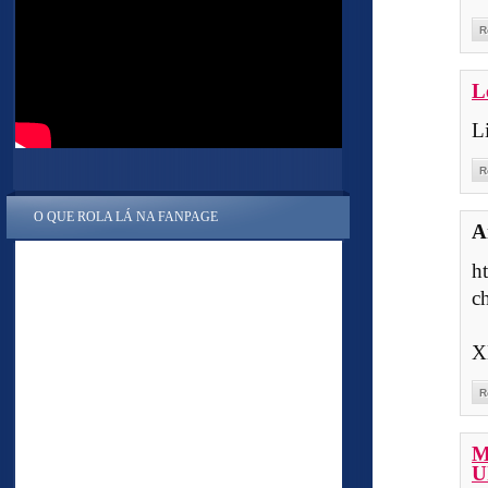
R
L
L
R
O QUE ROLA LÁ NA FANPAGE
A
h
c
X
R
M
U