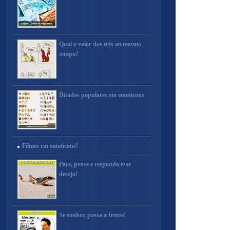
Qual o valor dos três ao mesmo
tempo?
Ditados populares em emoticons
Filmes em emoticons!
Pare, pense e responda esse
desejo!
Se souber, passa a frente!