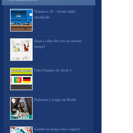
Windows 10 – Serial válido
atualizado
Qual o valor dos três ao mesmo
tempo?
Feliz Primeiro de Abril :)
Poderoso Castiga em Recife
Ganhei na mega-sena e agora?