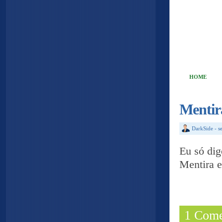
HOME
Mentir
DarkSide
-
s
Eu só dig
Mentira e
1 Come