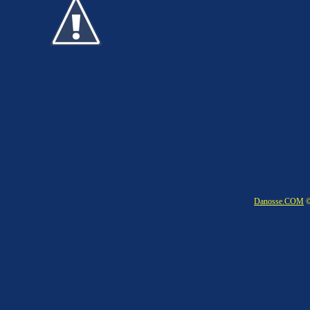
Danosse.COM
©