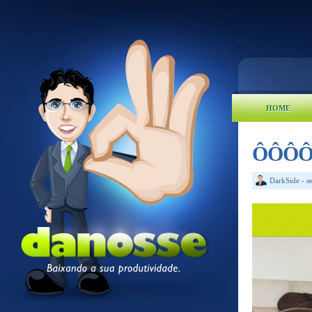
HOME
ÔÔÔÔÔ
DarkSide
-
s