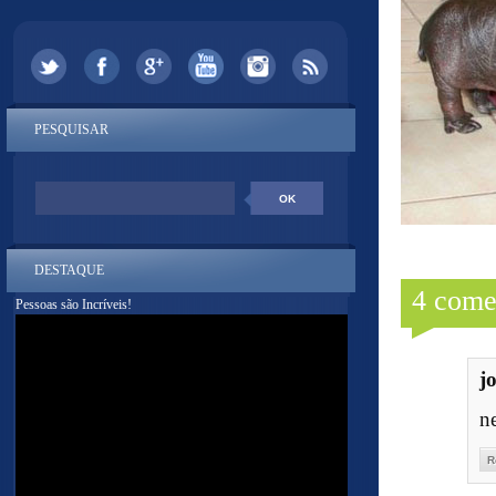
PESQUISAR
DESTAQUE
4 come
Pessoas são Incríveis!
j
n
R