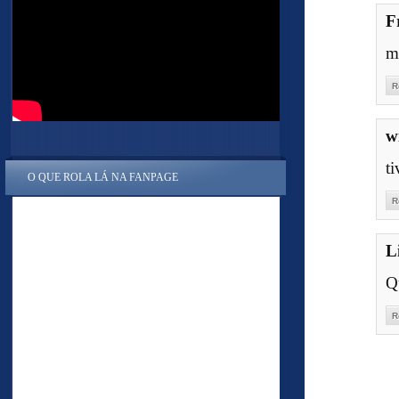
F
mo
R
w
ti
O QUE ROLA LÁ NA FANPAGE
R
L
Q
R