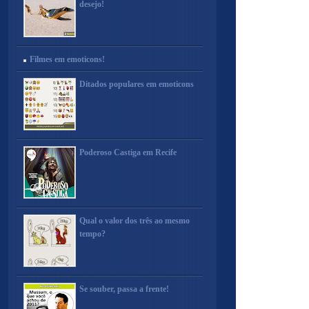
desejo!
Filmes em emoticons!
Ditados populares em emoticons
Poderoso Castiga em Recife
Qual o valor dos três ao mesmo
tempo?
Se souber, passa a frente!