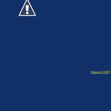
Danosse.COM
©