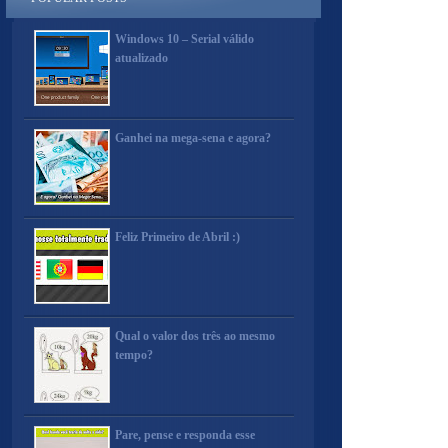
Windows 10 – Serial válido
atualizado
Ganhei na mega-sena e agora?
Feliz Primeiro de Abril :)
Qual o valor dos três ao mesmo
tempo?
Pare, pense e responda esse