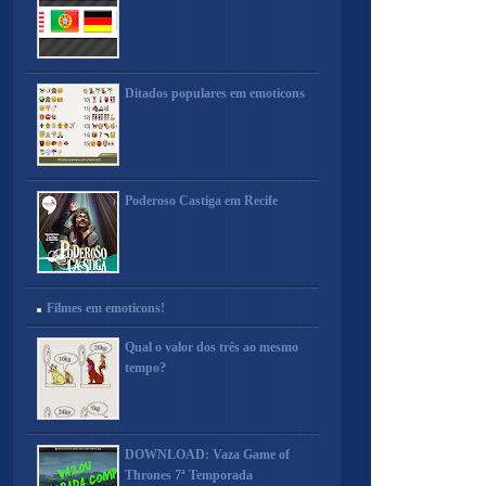
Ditados populares em emoticons
Poderoso Castiga em Recife
Filmes em emoticons!
Qual o valor dos três ao mesmo
tempo?
DOWNLOAD: Vaza Game of
Thrones 7ª Temporada