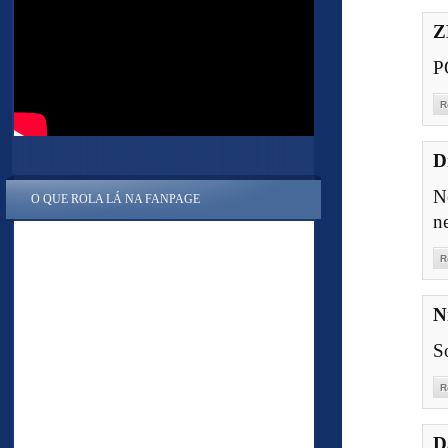
Z
P
R
D
N
O QUE ROLA LÁ NA FANPAGE
n
R
N
S
R
D