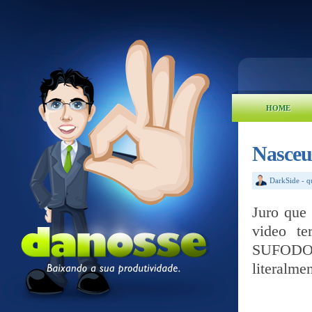
HOME
Nasceu
DarkSide
-
q
Juro que 
video t
SUFODO 
literalme