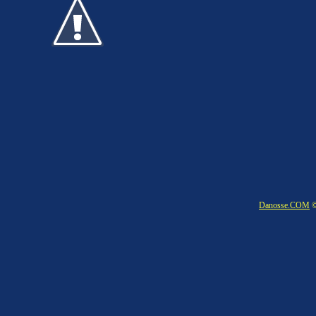
Danosse.COM
©