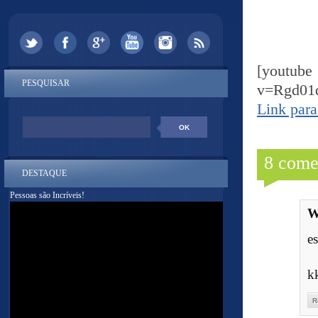
[yout
PESQUISAR
v=Rgd01
Link para
8 come
DESTAQUE
Pessoas são Incríveis!
W
e
k
R