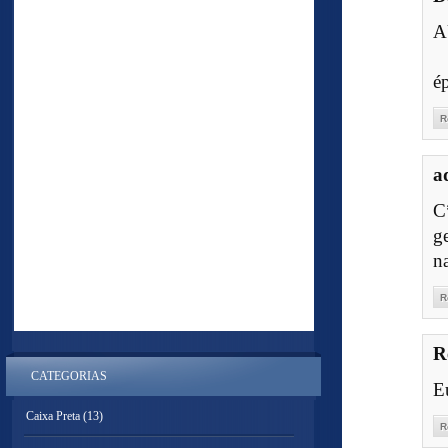
A
é
R
a
C
ge
n
R
R
CATEGORIAS
Eu
Caixa Preta
(13)
R