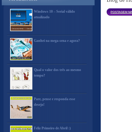
Windows 10 – Serial válido
POSTAGEM MA
atualizado
Ganhei na mega-sena e agora?
Qual o valor dos três ao mesmo
tempo?
Pare, pense e responda esse
desejo!
Feliz Primeiro de Abril :)