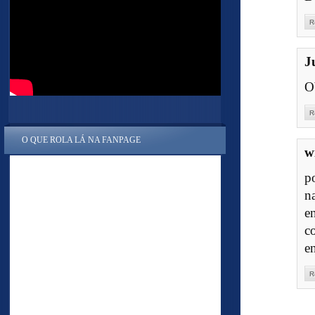
R
J
O
R
O QUE ROLA LÁ NA FANPAGE
w
p
n
e
c
e
R