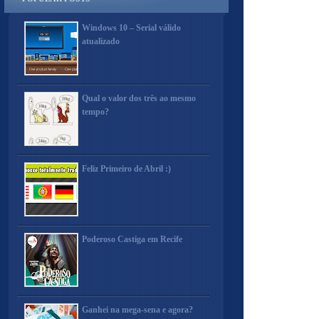
Windows 10 – Serial válido
atualizado
Qual o valor dos três ao mesmo
tempo?
Feliz Primeiro de Abril :)
Poderoso Castiga em Recife
Ganhei na mega-sena e agora?