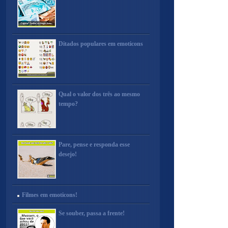
Ditados populares em emoticons
Qual o valor dos três ao mesmo
tempo?
Pare, pense e responda esse
desejo!
Filmes em emoticons!
Se souber, passa a frente!