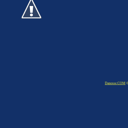
Danosse.COM
©