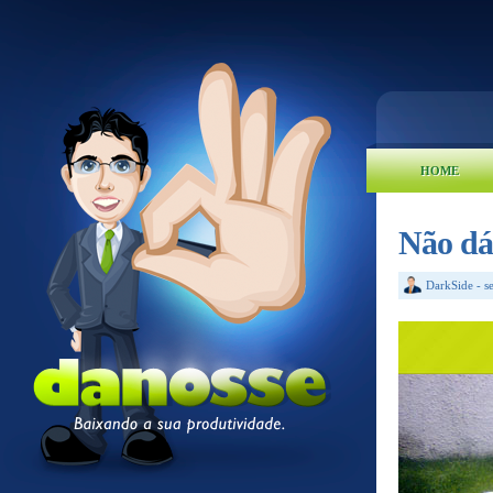
HOME
Não dá
DarkSide
-
s