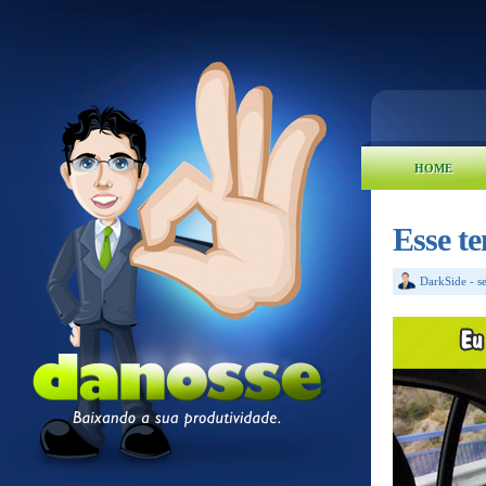
HOME
Esse t
DarkSide
-
s