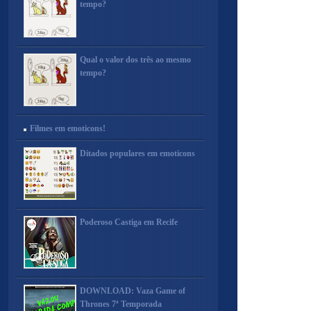
tempo?
Qual o valor dos três ao mesmo
tempo?
Filmes em emoticons!
Ditados populares em emoticons
Poderoso Castiga em Recife
DOWNLOAD: Vaza Game of
Thrones 7ª Temporada