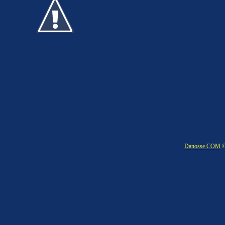
Danosse.COM
©