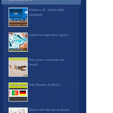
Windows 10 – Serial válido
atualizado
Ganhei na mega-sena e agora?
Pare, pense e responda esse
desejo!
Feliz Primeiro de Abril :)
Qual o valor dos três ao mesmo