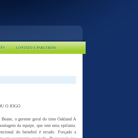
UÊS
CONTATO E PARCERIAS
U O JOGO
ly Beane, o gerente geral do time Oakland A
 montagem da equipe, que tem uma epifania:
encional do beisebol é errado. Forçado a