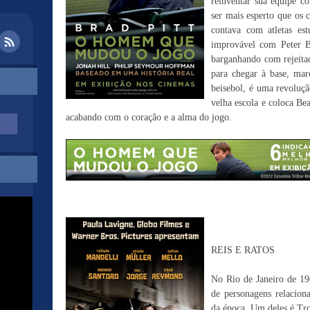
reinventar sua equipe c
ser mais esperto que os 
contava com atletas es
improvável com Peter Br
barganhando com rejeita
para chegar à base, mar
beisebol, é uma revoluçã
velha escola e coloca Be
acabando com o coração e a alma do jogo.
REIS E RATOS
No Rio de Janeiro de 19
de personagens relacion
da época. Um deles é Tro