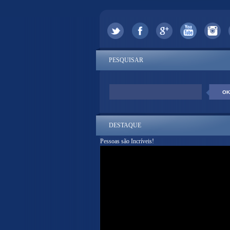
PESQUISAR
DESTAQUE
Pessoas são Incríveis!