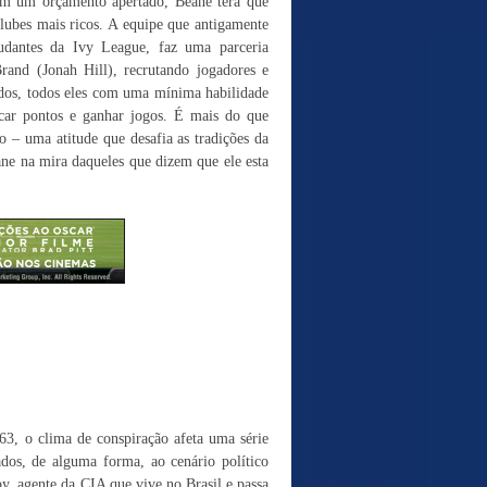
om um orçamento apertado, Beane terá que
clubes mais ricos. A equipe que antigamente
tudantes da Ivy League, faz uma parceria
and (Jonah Hill), recrutando jogadores e
dos, todos eles com uma mínima habilidade
car pontos e ganhar jogos. É mais do que
o – uma atitude que desafia as tradições da
ane na mira daqueles que dizem que ele esta
63, o clima de conspiração afeta uma série
ados, de alguma forma, ao cenário político
y, agente da CIA que vive no Brasil e passa