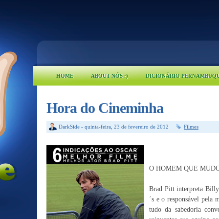
HOME
ABOUT NÓS :)
DICIONÁRIO PERNAMBUQ
Hora do Cineminha
DarkSide
-
quinta-feira, 23 de fevereiro de 2012
Filmes
O HOMEM QUE MUDO
Brad Pitt interpreta Bil
´s e o responsável pela
tudo da sabedoria conv