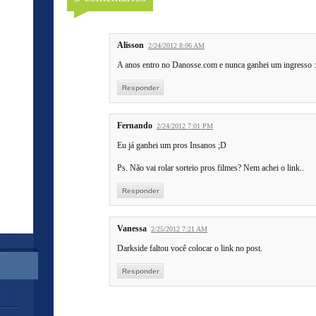
Alisson
2/24/2012 8:06 AM
A anos entro no Danosse.com e nunca ganhei um ingresso 
Responder
Fernando
2/24/2012 7:01 PM
Eu já ganhei um pros Insanos ;D
Ps. Não vai rolar sorteio pros filmes? Nem achei o link..
Responder
Vanessa
2/25/2012 7:21 AM
Darkside faltou você colocar o link no post.
Responder