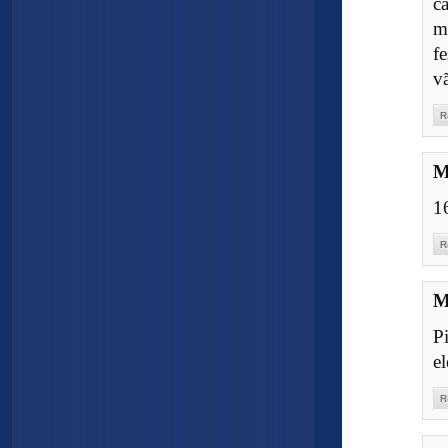
c
m
f
vã
R
M
1
R
M
P
e
R