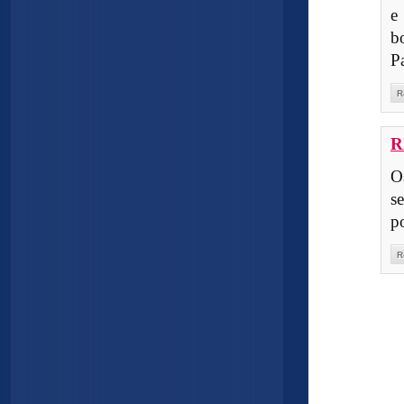
e
b
P
R
R
O
s
p
R