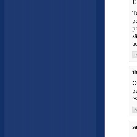
C
T
p
p
s
a
R
t
O
p
es
R
s