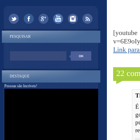
[yout
PESQUISAR
v=6E9oI
Link para
22 com
DESTAQUE
Pessoas são Incríveis!
T
É
g
p
r