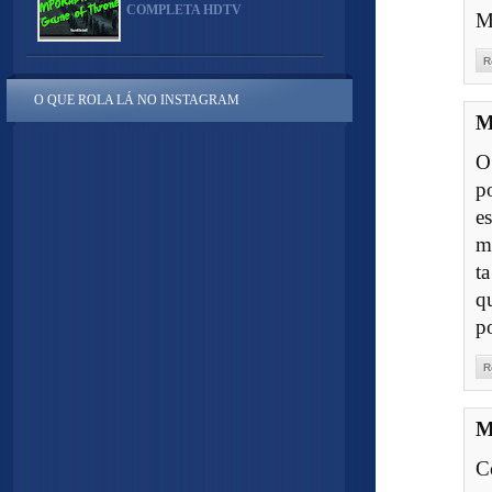
COMPLETA HDTV
M
R
O QUE ROLA LÁ NO INSTAGRAM
M
O
p
e
m
t
q
po
R
M
C