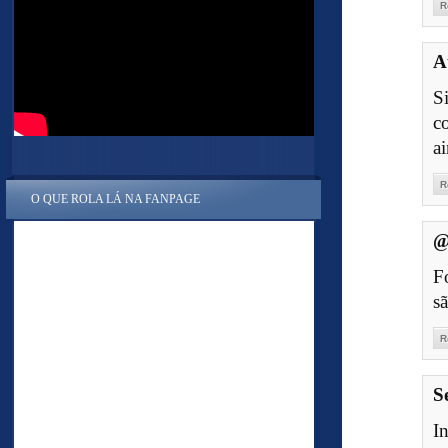
R
A
S
c
a
R
O QUE ROLA LÁ NA FANPAGE
@
F
s
R
S
I