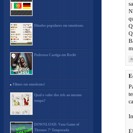
s
N
q
Q
Ditados populares em emoticons
Q
B
m
Poderoso Castiga em Recife
R
E
Filmes em emoticons!
P
t
Qual o valor dos três ao mesmo
c
tempo?
I
DOWNLOAD: Vaza Game of
Thrones 7ª Temporada
E