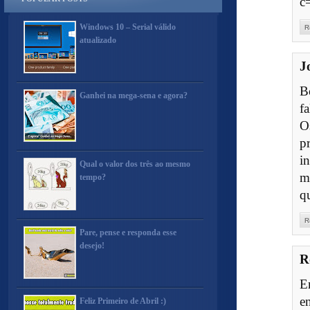
c
Windows 10 – Serial válido
R
atualizado
J
B
Ganhei na mega-sena e agora?
f
O
p
i
Qual o valor dos três ao mesmo
m
tempo?
q
R
Pare, pense e responda esse
desejo!
R
E
e
Feliz Primeiro de Abril :)