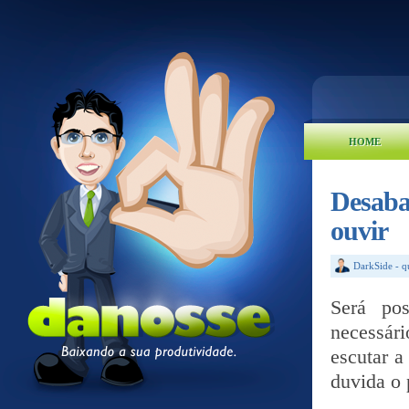
HOME
Desaba
ouvir
DarkSide
-
q
Será pos
necessár
escutar 
duvida o 