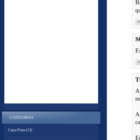
B
q
R
M
E
R
T
A
m
A
CATEGORIAS
ca
Caixa Preta
(13)
E