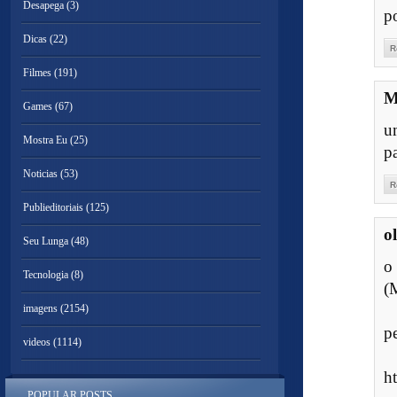
Desapega
(3)
po
Dicas
(22)
R
Filmes
(191)
M
Games
(67)
u
Mostra Eu
(25)
pa
Noticias
(53)
R
Publieditoriais
(125)
o
Seu Lunga
(48)
o
Tecnologia
(8)
(
imagens
(2154)
p
videos
(1114)
h
POPULAR POSTS