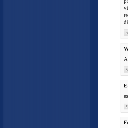
p
v
r
di
R
W
A
R
E
e
R
F