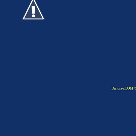
Danosse.COM
©