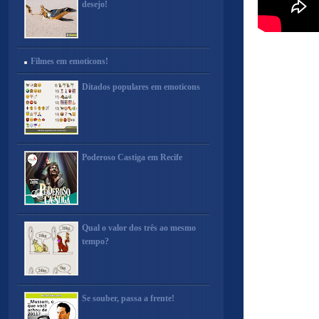
desejo!
Filmes em emoticons!
Ditados populares em emoticons
Poderoso Castiga em Recife
Qual o valor dos três ao mesmo
tempo?
Se souber, passa a frente!