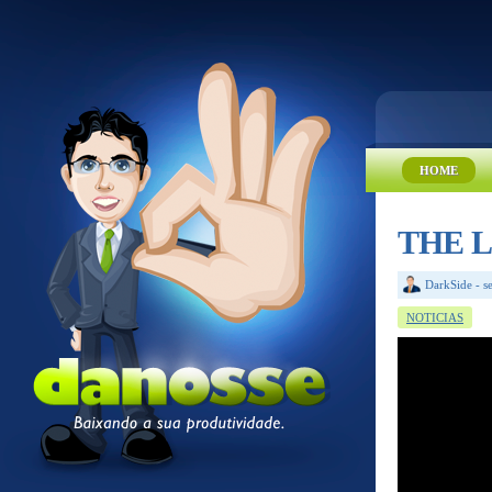
HOME
THE LI
DarkSide
-
s
NOTICIAS