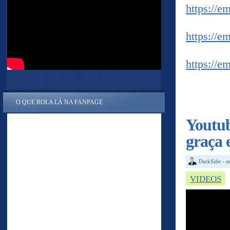
https://e
https://e
https://e
O QUE ROLA LÁ NA FANPAGE
Youtub
graça 
DarkSide
-
s
VIDEOS