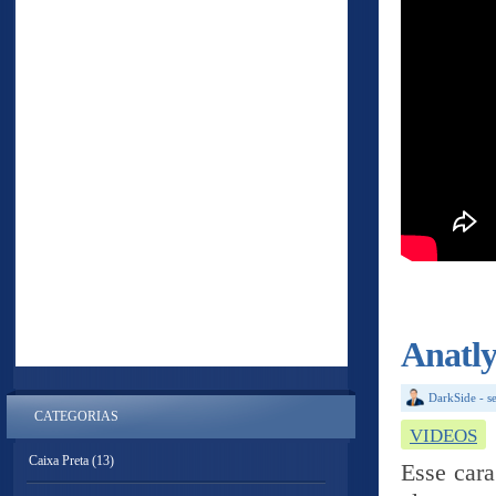
Anatly
DarkSide
-
s
CATEGORIAS
VIDEOS
Caixa Preta
(13)
Esse cara