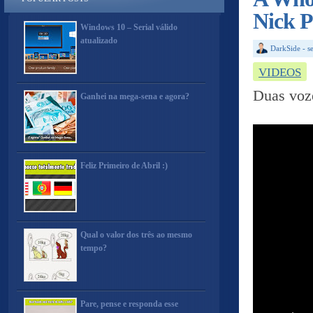
Nick P
Windows 10 – Serial válido
atualizado
DarkSide
-
s
VIDEOS
Duas voz
Ganhei na mega-sena e agora?
Feliz Primeiro de Abril :)
Qual o valor dos três ao mesmo
tempo?
Pare, pense e responda esse