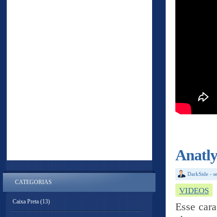
Anatly
DarkSide
-
s
CATEGORIAS
VIDEOS
Caixa Preta
(13)
Esse cara