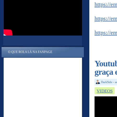
https://e
https://e
https://e
O QUE ROLA LÁ NA FANPAGE
Youtub
graça 
DarkSide
-
s
VIDEOS