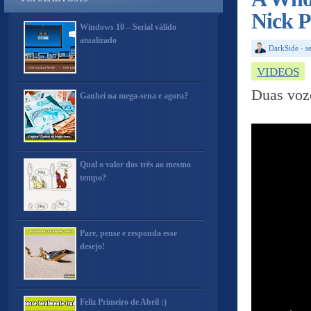
Nick P
Windows 10 – Serial válido
atualizado
DarkSide
-
s
VIDEOS
Duas voz
Ganhei na mega-sena e agora?
Qual o valor dos três ao mesmo
tempo?
Pare, pense e responda esse
desejo!
Feliz Primeiro de Abril :)