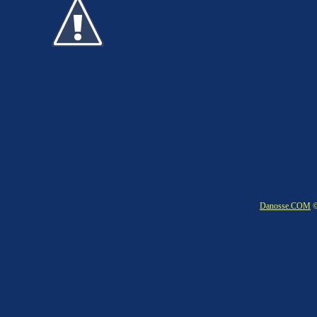
Danosse.COM
©