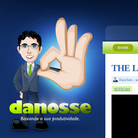
HOME
THE LI
DarkSide
-
s
NOTICIAS