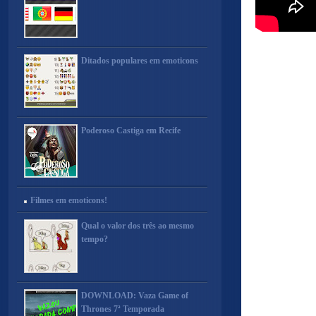
Ditados populares em emoticons
Poderoso Castiga em Recife
Filmes em emoticons!
Qual o valor dos três ao mesmo
tempo?
DOWNLOAD: Vaza Game of
Thrones 7ª Temporada