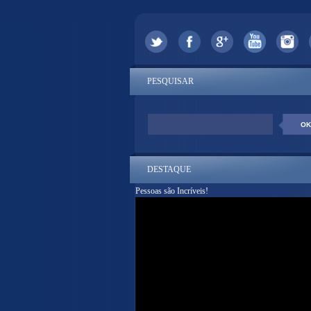
PESQUISAR
DESTAQUE
Pessoas são Incríveis!