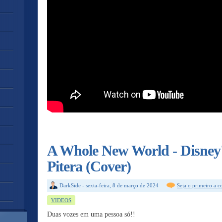
A Whole New World - Disney'
Pitera (Cover)
DarkSide
-
sexta-feira, 8 de março de 2024
Seja o primeiro a 
VIDEOS
Duas vozes em uma pessoa só!!