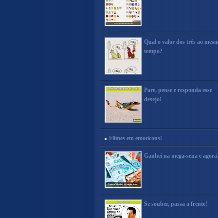
Qual o valor dos três ao mes
tempo?
Pare, pense e responda esse
desejo!
Filmes em emoticons!
Ganhei na mega-sena e agora
Se souber, passa a frente!