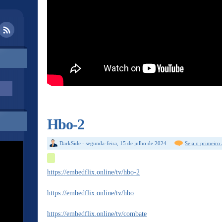
Hbo-2
DarkSide
-
segunda-feira, 15 de julho de 2024
Seja o primeiro
https://embedflix.online/tv/hbo-2
https://embedflix.online/tv/hbo
https://embedflix.online/tv/combate