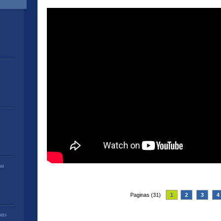
mo
Paginas (31)
1
2
3
4
ons