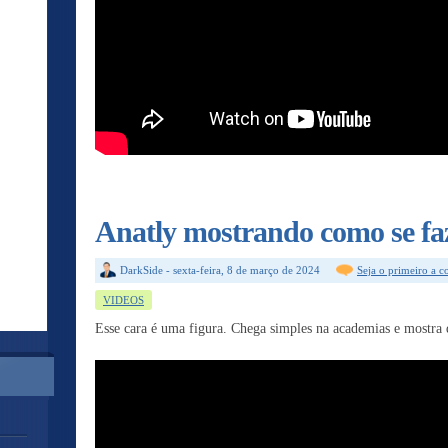
Anatly mostrando como se faz
DarkSide
-
sexta-feira, 8 de março de 2024
Seja o primeiro a 
VIDEOS
Esse cara é uma figura. Chega simples na academias e mostra q