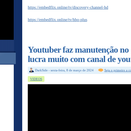
https://embedflix.online/tv/discovery-channel-hd
https://embedflix.online/tv/hbo-plus
Youtuber faz manutenção no 
lucra muito com canal de yo
DarkSide
-
sexta-feira, 8 de março de 2024
Seja o primeiro a 
VIDEOS