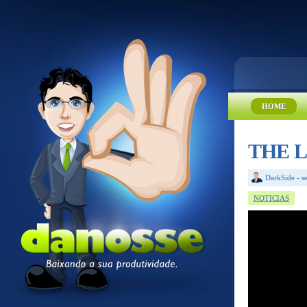
HOME
THE LI
DarkSide
-
s
NOTICIAS