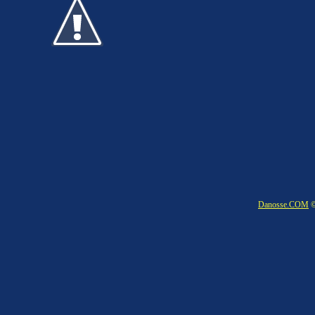
Danosse.COM
©