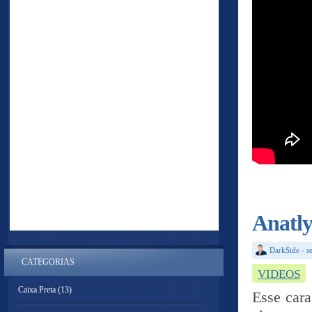
Anatly
DarkSide
-
s
CATEGORIAS
VIDEOS
Caixa Preta
(13)
Esse cara