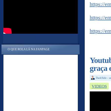
https://e
https://e
https://e
O QUE ROLA LÁ NA FANPAGE
Youtub
graça 
DarkSide
-
s
VIDEOS