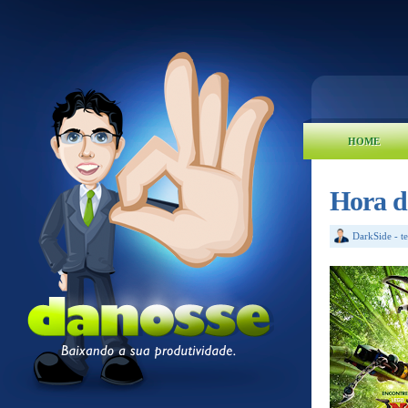
HOME
Hora d
DarkSide
-
t