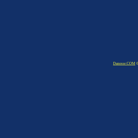
Danosse.COM
©