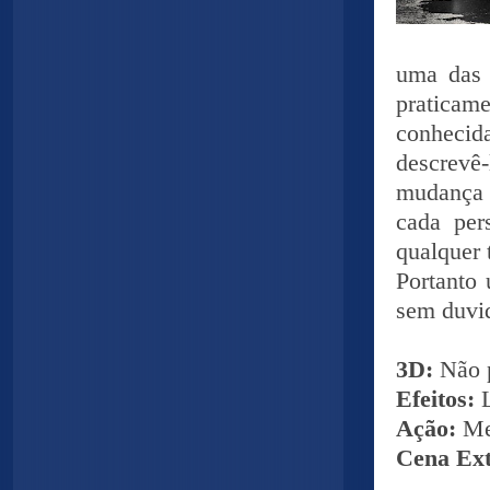
uma das 
praticam
conhecida
descrevê
mudança 
cada per
qualquer 
Portanto 
sem duvi
3D:
Não 
Efeitos:
Ação:
Me
Cena Ex