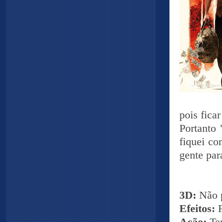
pois fica
Portanto
fiquei co
gente par
3D:
Não 
Efeitos: