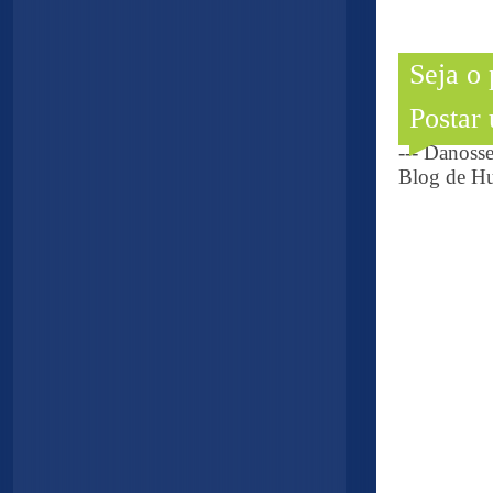
Seja o
Postar
--- Danoss
Blog de Hu