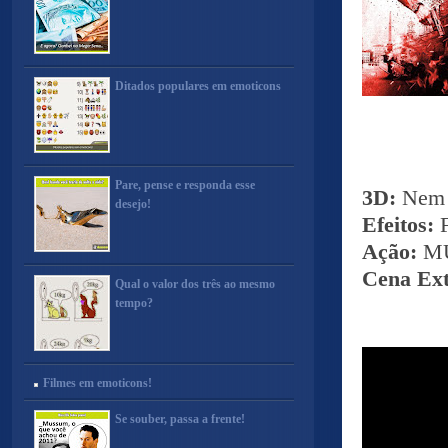
Ditados populares em emoticons
Pare, pense e responda esse
3D:
Nem 
desejo!
Efeitos:
Ação:
M
Cena Ex
Qual o valor dos três ao mesmo
tempo?
Filmes em emoticons!
Se souber, passa a frente!