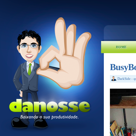
HOME
BusyBo
DarkSide
-
q