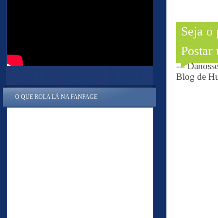
Seja o
Postar
--- Danoss
Blog de Hu
O QUE ROLA LÁ NA FANPAGE