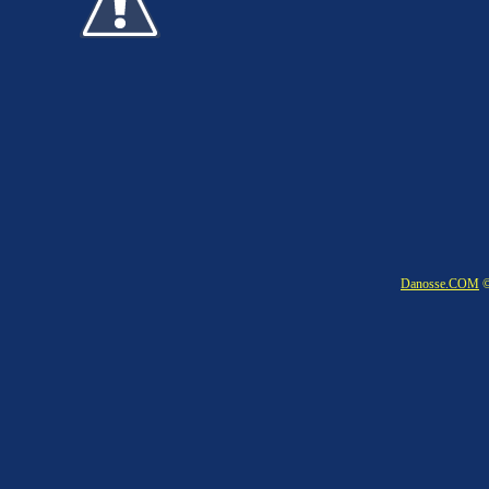
Danosse.COM
©