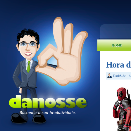
HOME
Hora d
DarkSide
-
d