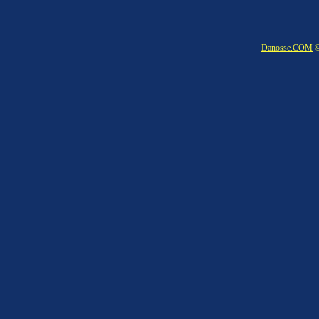
Danosse.COM
©