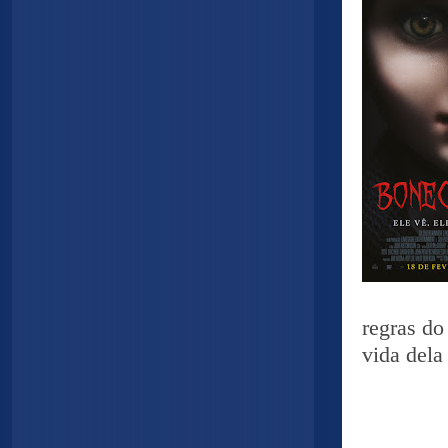
regras do
vida dela