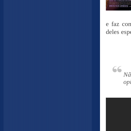
e faz co
deles esp
Nã
op