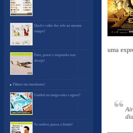
Qual o valor dos três ao mesmo
tempo?
uma expre
Pare, pense e responda esse
desejo!
Filmes em emoticons!
Ganhei na mega-sena e agora?
Ai
di
Se souber, passa a frente!