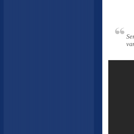
Se
va