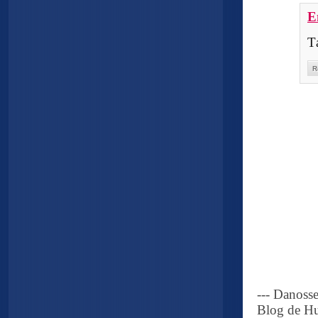
E
T
R
--- Danoss
Blog de Hu