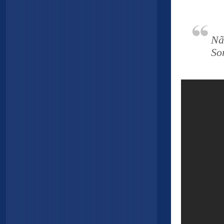
Nã
So