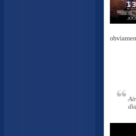
obviament
Ai
di