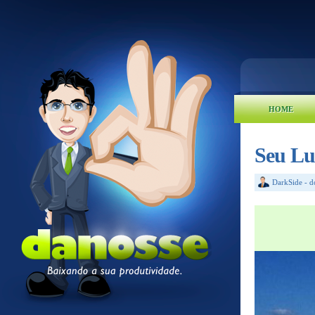
HOME
Seu Lu
DarkSide
-
d