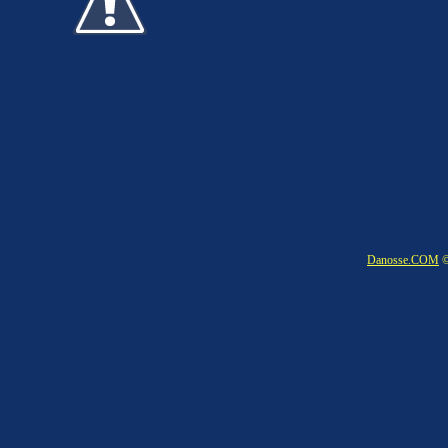
Danosse.COM
©