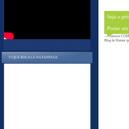
Seja o pri
Postar um
--- Danosse.COM 
Blog de Humor que
O QUE ROLA LÁ NA FANPAGE