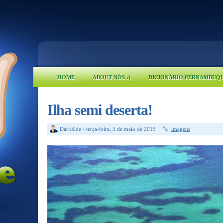
HOME
ABOUT NÓS :)
DICIONÁRIO PERNAMBUQ
Ilha semi deserta!
DarkSide
-
terça-feira, 5 de maio de 2015
imagens