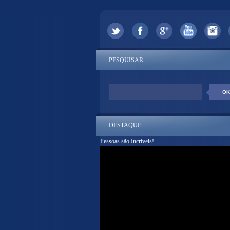
PESQUISAR
DESTAQUE
Pessoas são Incríveis!