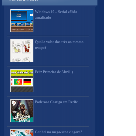
Windows 10 – Serial válido
atualizado
Qual o valor dos três ao mesmo
tempo?
Feliz Primeiro de Abril :)
Poderoso Castiga em Recife
Ganhei na mega-sena e agora?