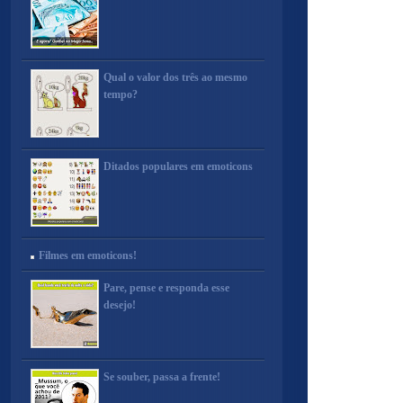
Qual o valor dos três ao mesmo
tempo?
Ditados populares em emoticons
Filmes em emoticons!
Pare, pense e responda esse
desejo!
Se souber, passa a frente!