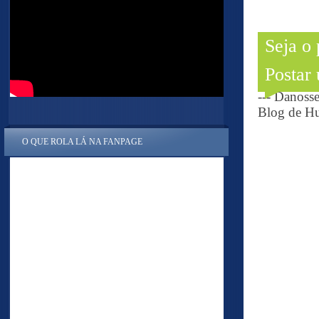
Seja o
Postar
--- Danoss
Blog de Hu
O QUE ROLA LÁ NA FANPAGE