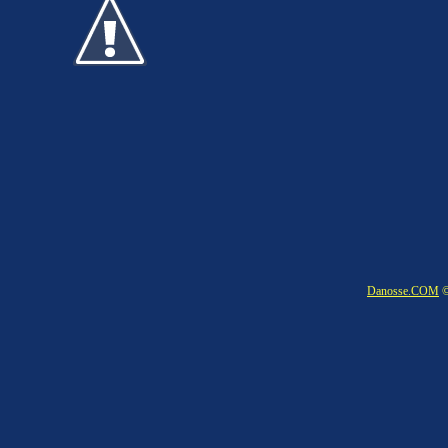
Danosse.COM
©