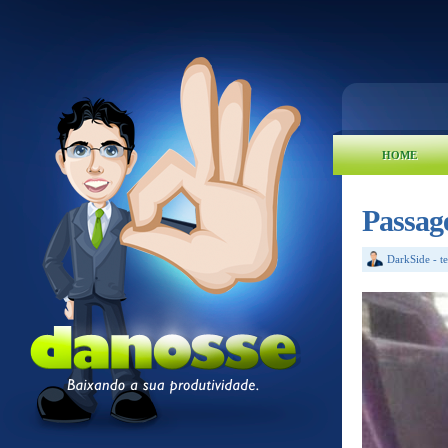
HOME
Passag
DarkSide
-
t