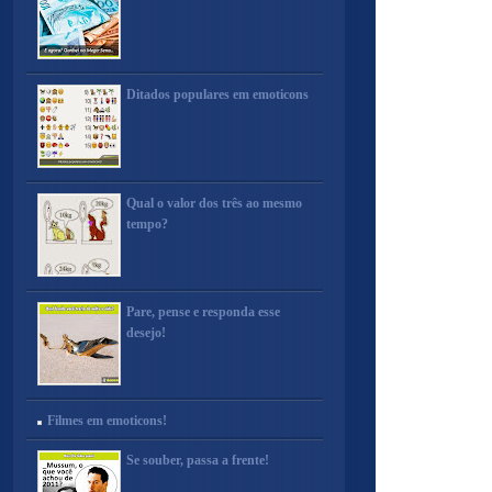
Ditados populares em emoticons
Qual o valor dos três ao mesmo
tempo?
Pare, pense e responda esse
desejo!
Filmes em emoticons!
Se souber, passa a frente!