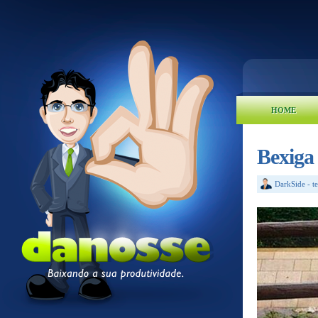
HOME
Bexiga
DarkSide
-
t