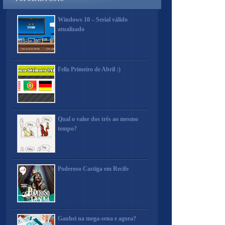
Windows 10 – Serial válido
atualizado
Feliz Primeiro de Abril :)
Qual o valor dos três ao mesmo
tempo?
Poderoso Castiga em Recife
Ganhei na mega-sena e agora?