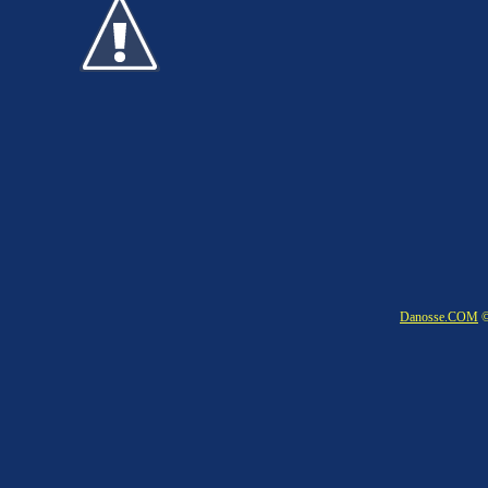
Danosse.COM
©