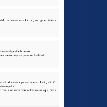
ido facilmente esse kit. (ah, corrige no titulo a
do onde a ignorância impera.
namentos próprios para essa finalidade.
ar só criticando e pensou numa solução, não é?!
não atrapalha!
te com a violência entre outras coisas aqui, mas a