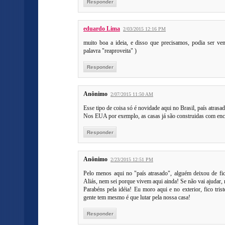
Responder
eduardo Lima
2/03/2015 12:16 PM
muito boa a ideia, e disso que precisamos, podia ser vend
palavra "reaproveita" )
Responder
Anônimo
2/07/2015 11:50 AM
Esse tipo de coisa só é novidade aqui no Brasil, país atrasa
Nos EUA por exemplo, as casas já são construidas com enca
Responder
Anônimo
2/23/2015 12:51 PM
Pelo menos aqui no "país atrasado", alguém deixou de fic
Aliás, nem sei porque vivem aqui ainda! Se não vai ajudar, 
Parabéns pela idéia! Eu moro aqui e no exterior, fico tris
gente tem mesmo é que lutar pela nossa casa!
Responder