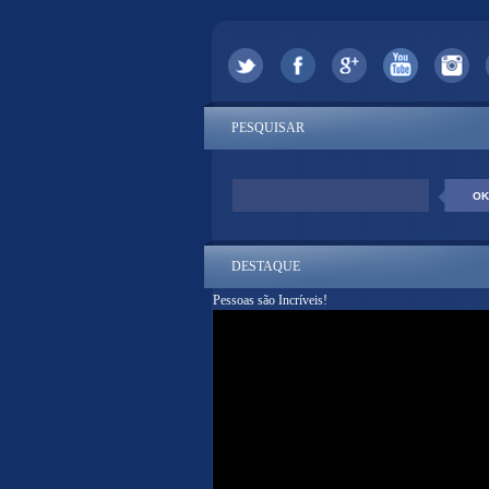
PESQUISAR
DESTAQUE
Pessoas são Incríveis!