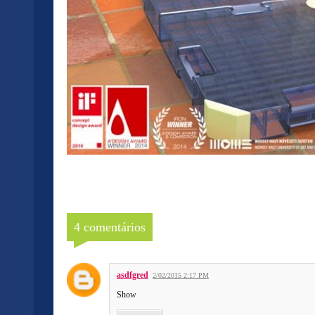
4 comentários
asdfgred
2/02/2015 2:17 PM
Show