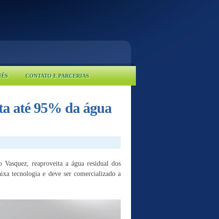
UÊS
CONTATO E PARCERIAS
ta até 95% da água
 Vasquez, reaproveita a água residual dos
ixa tecnologia e deve ser comercializado a