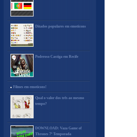
Ditados populares em emoticons
Poderoso Castiga em Recife
Filmes em emoticons!
Qual o valor dos três ao mesmo
tempo?
DOWNLOAD: Vaza Game of
Thrones 7ª Temporada