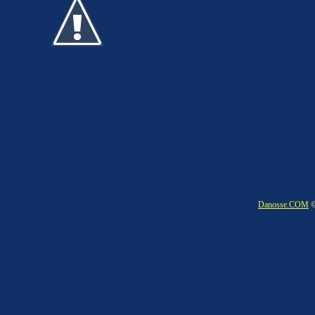
Danosse.COM
©