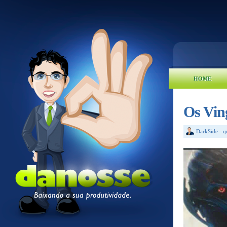
HOME
Os Vin
DarkSide
-
q