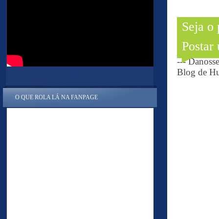
Seja o
Postar
--- Danoss
Blog de Hu
O QUE ROLA LÁ NA FANPAGE