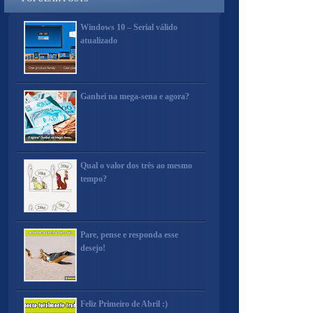
Windows 10 – Serial válido
atualizado
Ganhei na mega-sena e agora?
Qual o valor dos três ao mesmo
tempo?
Pare, pense e responda esse
desejo!
Feliz Primeiro de Abril :)