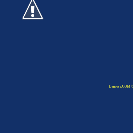
Danosse.COM
©