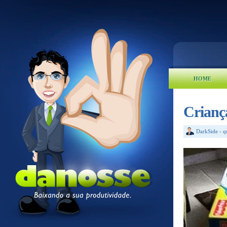
HOME
Criança
DarkSide
-
q