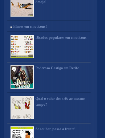
desejo!
Filmes em emoticons!
Ditados populares em emoticons
Poderoso Castiga em Recife
Qual o valor dos três ao mesmo
tempo?
Se souber, passa a frente!