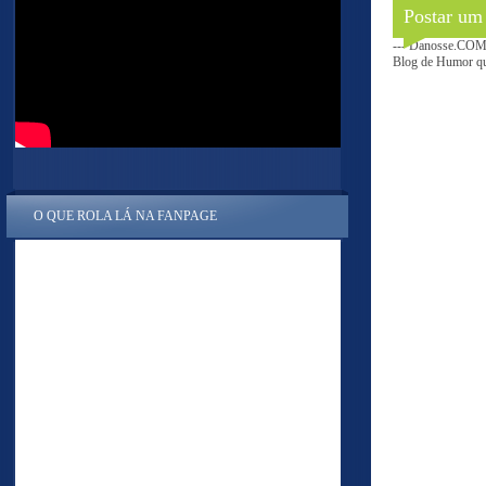
Postar um
--- Danosse.COM 
Blog de Humor que
O QUE ROLA LÁ NA FANPAGE