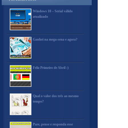
Windows 10 – Serial válido
atualizado
Ganhei na mega-sena e agora?
Feliz Primeiro de Abril :)
Qual o valor dos três ao mesmo
tempo?
Pare, pense e responda esse