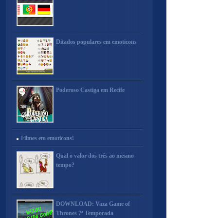
Ditados populares em emoticons
Poderoso Castiga em Recife
Filmes em emoticons!
Qual o valor dos três ao mesmo
tempo?
DOWNLOAD: Vaza Game of
Thrones 7ª Temporada