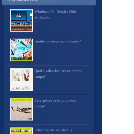
Windows 10 – Serial válido
atualizado
Ganhei na mega-sena e agora?
Qual o valor dos três ao mesmo
tempo?
Pare, pense e responda esse
desejo!
Feliz Primeiro de Abril :)