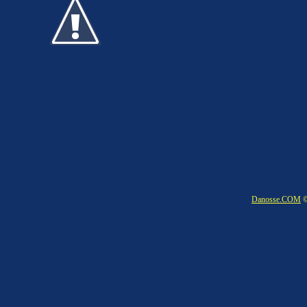
Danosse.COM
©