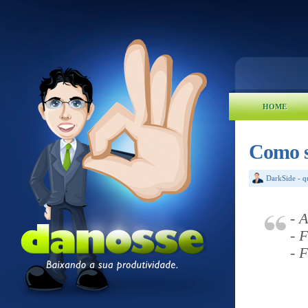
HOME
Como s
DarkSide
-
q
- 
- 
- 