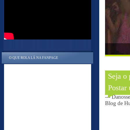
O QUE ROLA LÁ NA FANPAGE
Seja o
Postar
--- Danoss
Blog de Hu