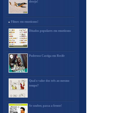
desejo!
Filmes em emoticons!
Ditados populares em emoticons
Poderoso Castiga em Recife
Qual o valor dos três ao mesmo
tempo?
Se souber, passa a frente!