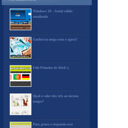
Windows 10 – Serial válido
atualizado
Ganhei na mega-sena e agora?
Feliz Primeiro de Abril :)
Qual o valor dos três ao mesmo
tempo?
Pare, pense e responda esse