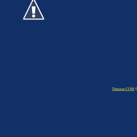
Danosse.COM
©