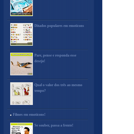
Ditados populares em emoticons
Pare, pense e responda esse
desejo!
Qual o valor dos três ao mesmo
tempo?
Filmes em emoticons!
Se souber, passa a frente!