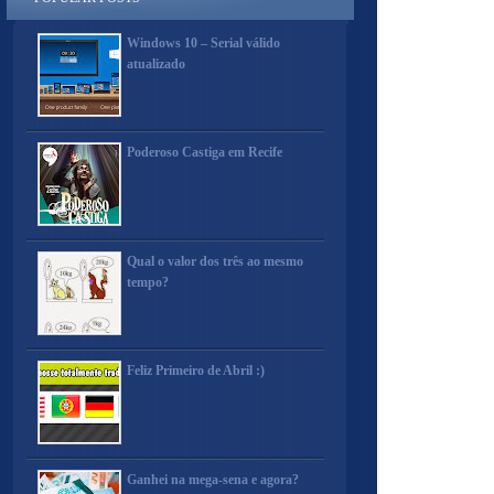
Windows 10 – Serial válido
atualizado
Poderoso Castiga em Recife
Qual o valor dos três ao mesmo
tempo?
Feliz Primeiro de Abril :)
Ganhei na mega-sena e agora?