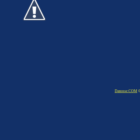
Danosse.COM
©