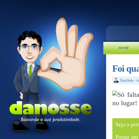
HOME
Foi qu
DarkSide
-
d
Seja o pri
Postar um