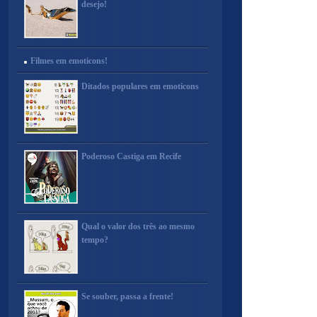
desejo!
Filmes em emoticons!
Ditados populares em emoticons
Poderoso Castiga em Recife
Qual o valor dos três ao mesmo
tempo?
Se souber, passa a frente!