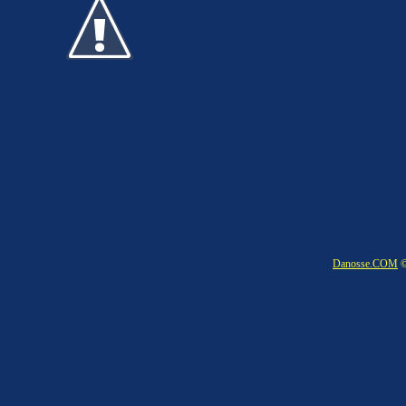
Danosse.COM
©