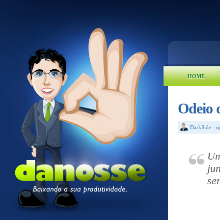
HOME
Odeio 
DarkSide
-
q
Um
ju
se