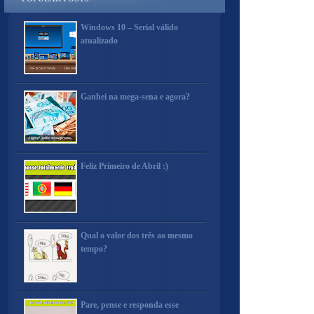
Windows 10 – Serial válido
atualizado
Ganhei na mega-sena e agora?
Feliz Primeiro de Abril :)
Qual o valor dos três ao mesmo
tempo?
Pare, pense e responda esse