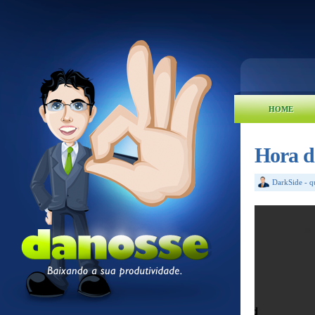
HOME
Hora d
DarkSide
-
q