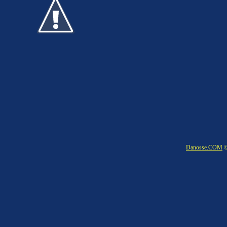
Danosse.COM
©