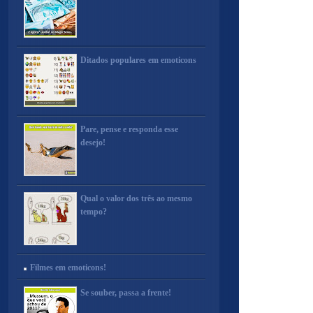
Ditados populares em emoticons
Pare, pense e responda esse
desejo!
Qual o valor dos três ao mesmo
tempo?
Filmes em emoticons!
Se souber, passa a frente!