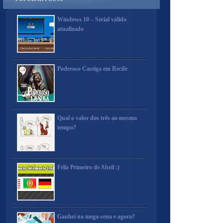
Windows 10 – Serial válido
atualizado
Poderoso Castiga em Recife
Qual o valor dos três ao mesmo
tempo?
Feliz Primeiro de Abril :)
Ganhei na mega-sena e agora?