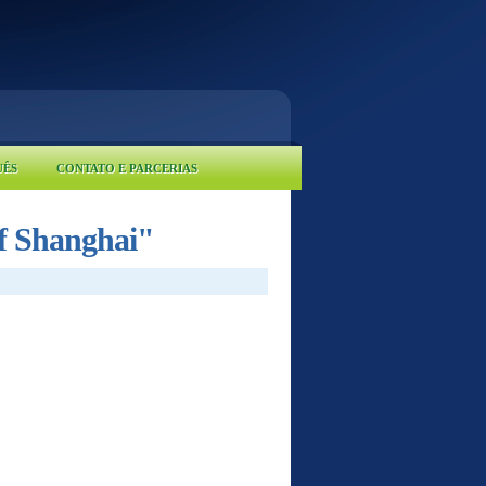
UÊS
CONTATO E PARCERIAS
 of Shanghai"