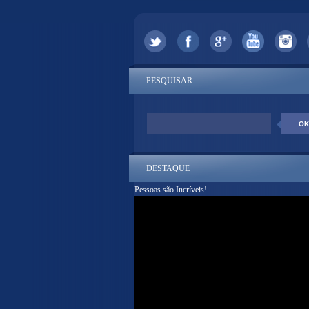
PESQUISAR
DESTAQUE
Pessoas são Incríveis!