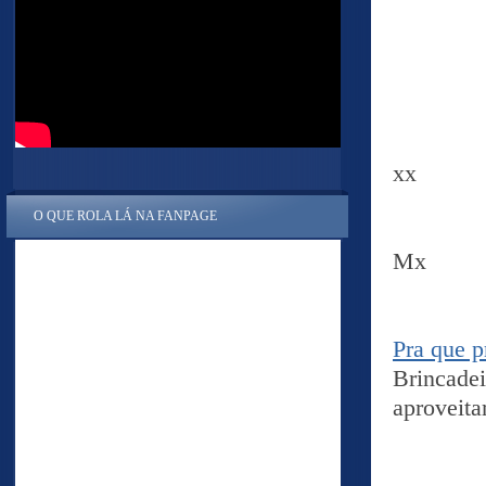
xx
O QUE ROLA LÁ NA FANPAGE
Mx
Pra que p
Brincade
aproveita