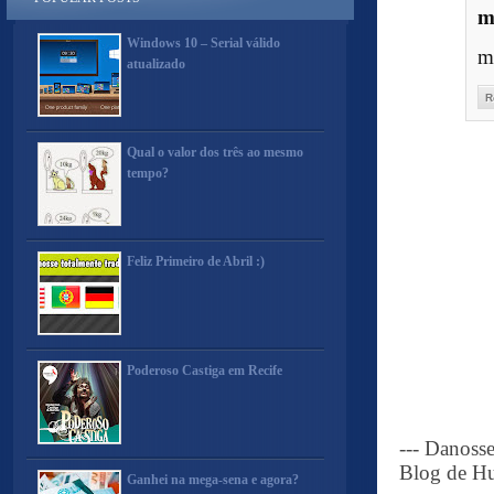
m
Windows 10 – Serial válido
m
atualizado
R
Qual o valor dos três ao mesmo
tempo?
Feliz Primeiro de Abril :)
Poderoso Castiga em Recife
--- Danoss
Blog de Hu
Ganhei na mega-sena e agora?