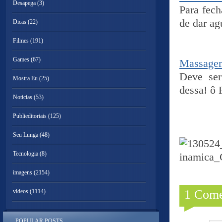
Desapega
(3)
Para fech
de dar ag
Dicas
(22)
Filmes
(191)
Games
(67)
Massagem
Deve ser
Mostra Eu
(25)
dessa! ô 
Noticias
(53)
Publieditoriais
(125)
Seu Lunga
(48)
Tecnologia
(8)
imagens
(2154)
1 Come
videos
(1114)
POPULAR POSTS