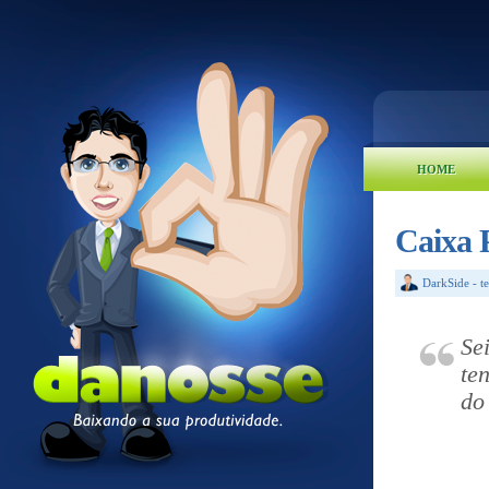
HOME
Caixa 
DarkSide
-
t
Se
te
do