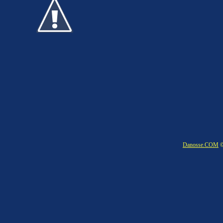
Danosse.COM
©