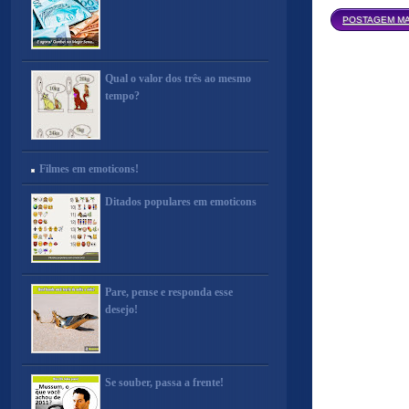
POSTAGEM MA
Qual o valor dos três ao mesmo
tempo?
Filmes em emoticons!
Ditados populares em emoticons
Pare, pense e responda esse
desejo!
Se souber, passa a frente!