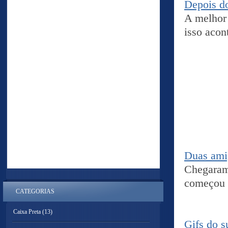
Depois do
A melhor 
isso acon
Duas ami
Chegaram
começou a
CATEGORIAS
Caixa Preta
(13)
Gifs do s