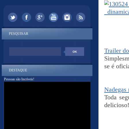
PESQUISAR
Trailer d
Simplesme
se é ofici
DESTAQUE
Pessoas são Incríveis!
Nadegas 
Toda seg
delicioso