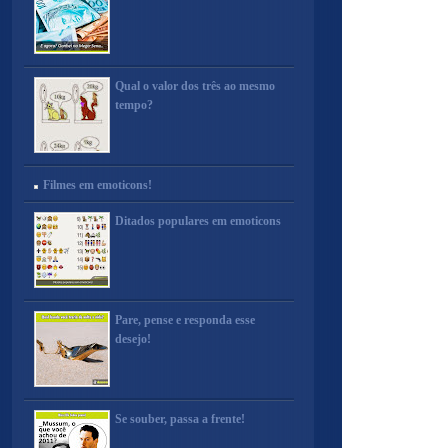
Qual o valor dos três ao mesmo
tempo?
Filmes em emoticons!
Ditados populares em emoticons
Pare, pense e responda esse
desejo!
Se souber, passa a frente!