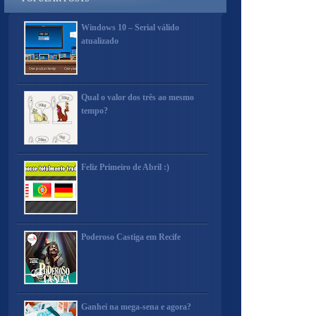
Windows 10 – Serial válido
atualizado
Qual o valor dos três ao mesmo
tempo?
Feliz Primeiro de Abril :)
Poderoso Castiga em Recife
Ganhei na mega-sena e agora?