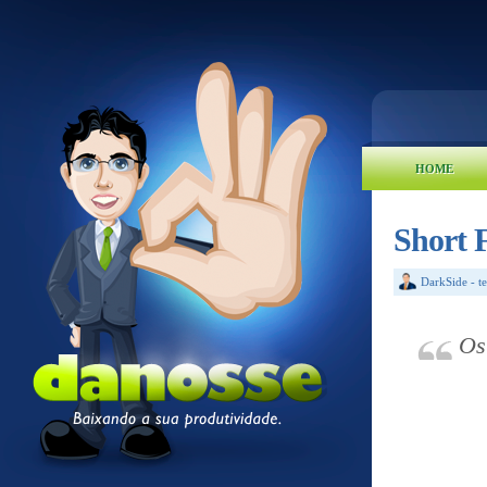
HOME
Short 
DarkSide
-
t
Os