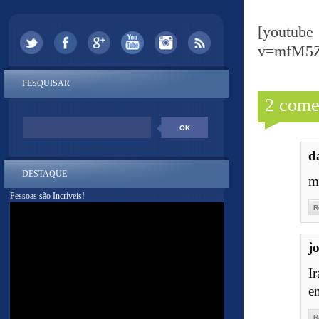
[yout
v=mfM5
PESQUISAR
2 come
d
DESTAQUE
m
Pessoas são Incríveis!
R
j
I
e
R