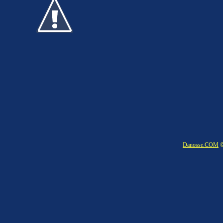
Danosse.COM
©