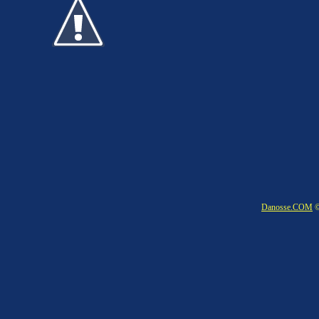
Danosse.COM
©