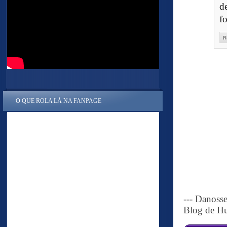
d
fo
R
O QUE ROLA LÁ NA FANPAGE
--- Danoss
Blog de Hu