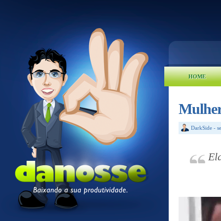
HOME
Mulhere
DarkSide
-
s
El