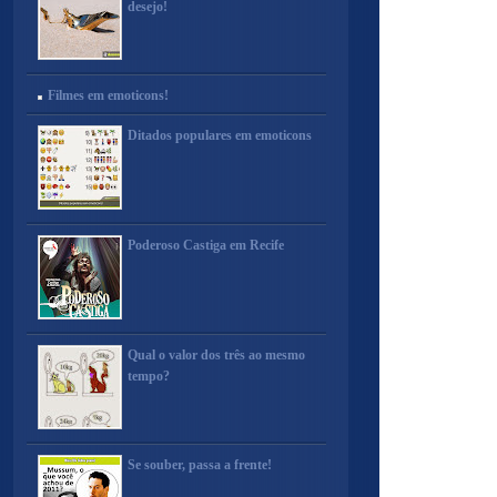
desejo!
Filmes em emoticons!
Ditados populares em emoticons
Poderoso Castiga em Recife
Qual o valor dos três ao mesmo
tempo?
Se souber, passa a frente!