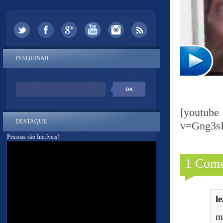
PESQUISAR
[yout
DESTAQUE
v=Gng3s
Pessoas são Incríveis!
1 Come
l
m