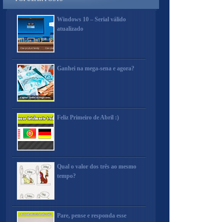
Windows 10 – Serial válido
atualizado
Ganhei na mega-sena e agora?
Feliz Primeiro de Abril :)
Qual o valor dos três ao mesmo
tempo?
Pare, pense e responda esse