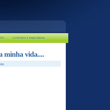
UÊS
CONTATO E PARCERIAS
 minha vida....
ens