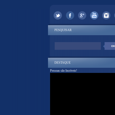
PESQUISAR
DESTAQUE
Pessoas são Incríveis!