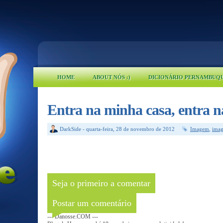
HOME
ABOUT NÓS :)
DICIONÁRIO PERNAMBUQ
Entra na minha casa, entra na
DarkSide
-
quarta-feira, 28 de novembro de 2012
Imagem
,
imag
Seja o primeiro a comentar
Postar um comentário
--- Danosse.COM ---