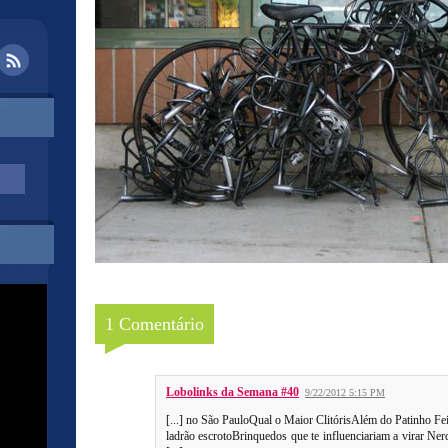
1 Comentário
Lobolinks da Semana #40
9/22/2012 5:15 PM
[...] no São PauloQual o Maior ClitórisAlém do Patinho
ladrão escrotoBrinquedos que te influenciariam a virar N