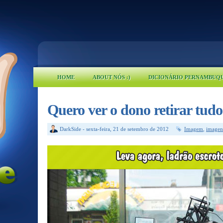
HOME
ABOUT NÓS :)
DICIONÁRIO PERNAMBUQ
Quero ver o dono retirar tudo
DarkSide
-
sexta-feira, 21 de setembro de 2012
Imagem
,
imagen