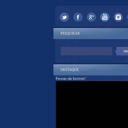
PESQUISAR
DESTAQUE
Pessoas são Incríveis!