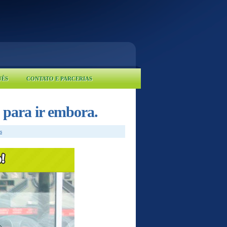
UÊS
CONTATO E PARCERIAS
 para ir embora.
s