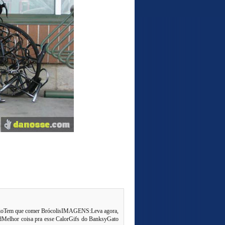
 FeioTem que comer BrócolisIMAGENS:Leva agora,
erdMelhor coisa pra esse CalorGifs do BanksyGato