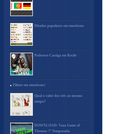
Ditados populares em emoticons
Poderoso Castiga em Recife
Filmes em emoticons!
Qual o valor dos três ao mesmo
tempo?
DOWNLOAD: Vaza Game of
Thrones 7ª Temporada