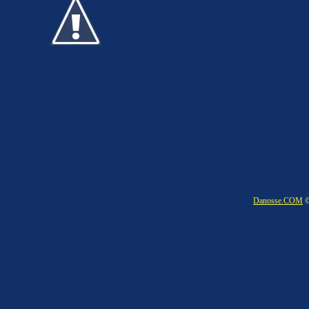
Danosse.COM
©