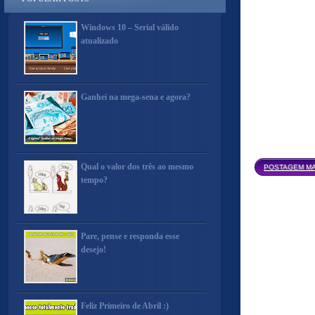
Windows 10 – Serial válido
atualizado
Ganhei na mega-sena e agora?
Qual o valor dos três ao mesmo
POSTAGEM MA
tempo?
Pare, pense e responda esse
desejo!
Feliz Primeiro de Abril :)