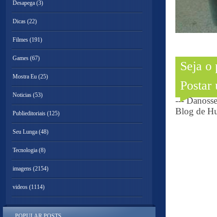
Desapega
(3)
Dicas
(22)
Filmes
(191)
Games
(67)
Seja o
Mostra Eu
(25)
Postar
Noticias
(53)
--- Danoss
Blog de Hu
Publieditoriais
(125)
Seu Lunga
(48)
Tecnologia
(8)
imagens
(2154)
videos
(1114)
POPULAR POSTS