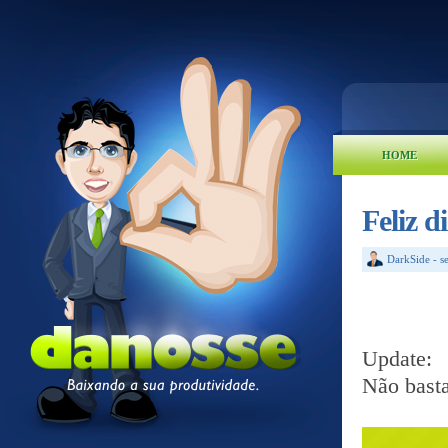
HOME
Feliz d
DarkSide
-
s
Update:
Não basta