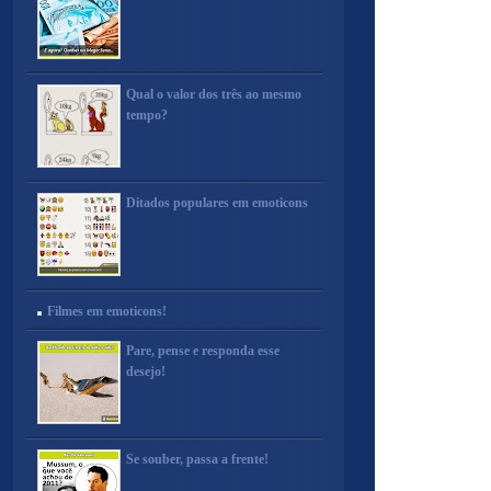
Qual o valor dos três ao mesmo
tempo?
Ditados populares em emoticons
Filmes em emoticons!
Pare, pense e responda esse
desejo!
Se souber, passa a frente!