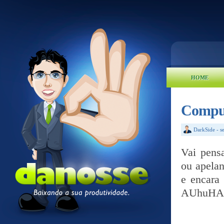
HOME
Comput
DarkSide
-
s
Vai pens
ou apelan
e encara
AUhuHA