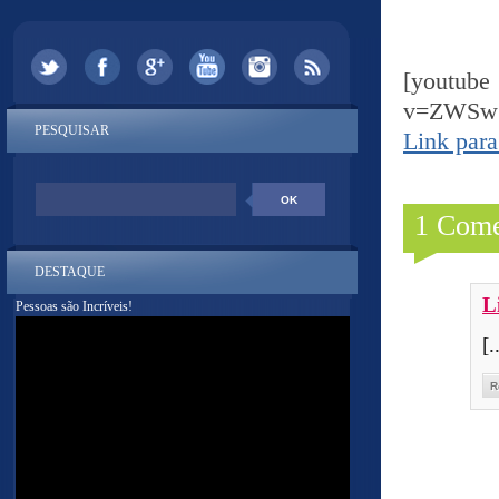
[yout
v=ZWSw
PESQUISAR
Link para
1 Come
DESTAQUE
L
Pessoas são Incríveis!
[.
R