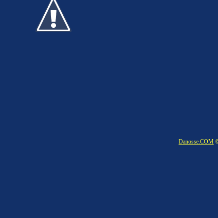
Danosse.COM
©