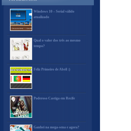
Windows 10 – Serial válido
atualizado
Qual o valor dos três ao mesmo
tempo?
Feliz Primeiro de Abril :)
Poderoso Castiga em Recife
Ganhei na mega-sena e agora?