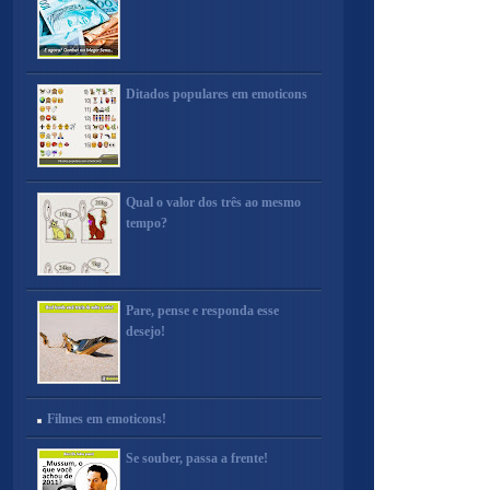
Ditados populares em emoticons
Qual o valor dos três ao mesmo
tempo?
Pare, pense e responda esse
desejo!
Filmes em emoticons!
Se souber, passa a frente!