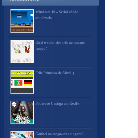
Windows 10 – Serial válido
atualizado
Qual o valor dos três ao mesmo
tempo?
Feliz Primeiro de Abril :)
Poderoso Castiga em Recife
Ganhei na mega-sena e agora?