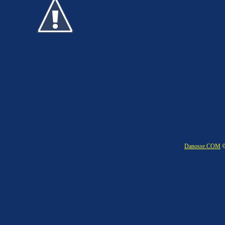
Danosse.COM
©