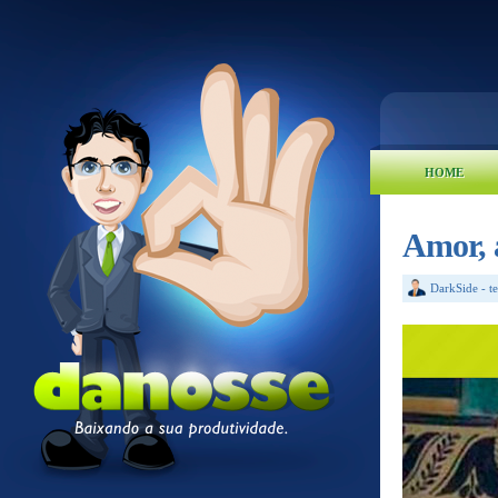
HOME
Amor, a
DarkSide
-
t