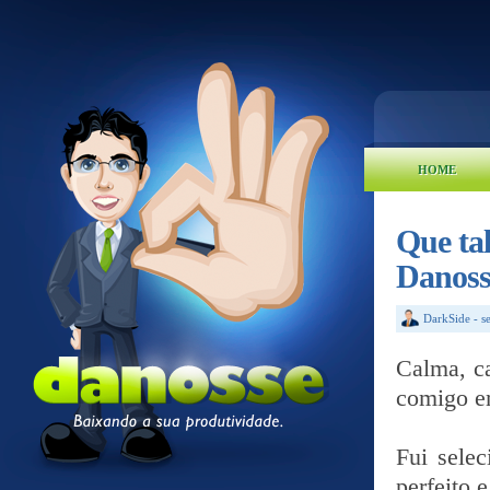
HOME
Que ta
Danoss
DarkSide
-
s
Calma, c
comigo e
Fui selec
perfeito 