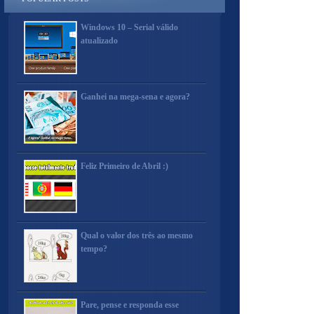
Windows 10 – Serial válido
atualizado
Ganhei na mega-sena e agora?
Feliz Primeiro de Abril :)
Qual o valor dos três ao mesmo
tempo?
Pare, pense e responda esse