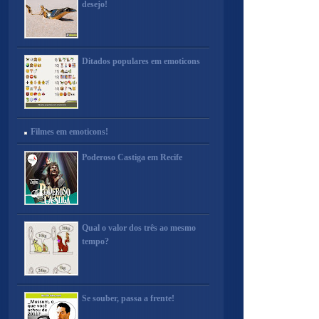
desejo!
Ditados populares em emoticons
Filmes em emoticons!
Poderoso Castiga em Recife
Qual o valor dos três ao mesmo
tempo?
Se souber, passa a frente!