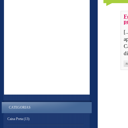
F
p
[
a
C
d
R
CATEGORIAS
Caixa Preta
(13)