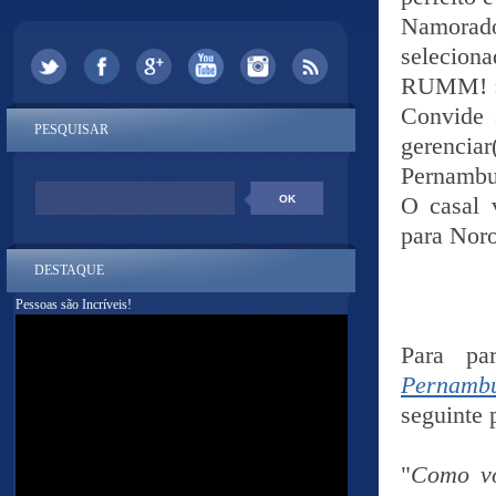
Namorado
seleciona
RUMM! :
Convide 
PESQUISAR
gerenci
Pernambuc
O casal 
para Noro
DESTAQUE
Pessoas são Incríveis!
Para pa
Pernamb
seguinte 
"
Como vo