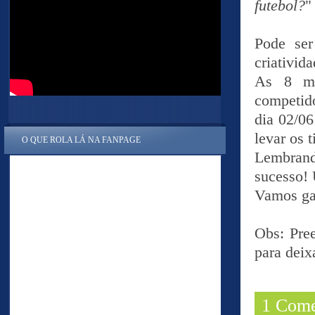
futebol?
"
Pode se
criativida
As 8 me
competido
dia 02/06
levar os 
O QUE ROLA LÁ NA FANPAGE
Lembrando
sucesso! 
Vamos ga
Obs: Pree
para deix
1 Come