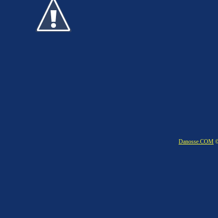
Danosse.COM
©