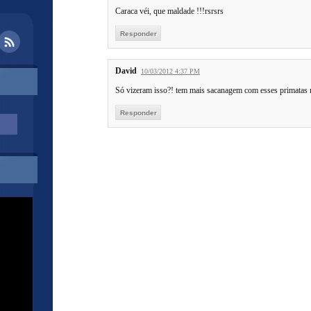
Caraca véi, que maldade !!!rsrsrs
Responder
David
10/03/2012 4:37 PM
Só vizeram isso?! tem mais sacanagem com esses primatas n
Responder