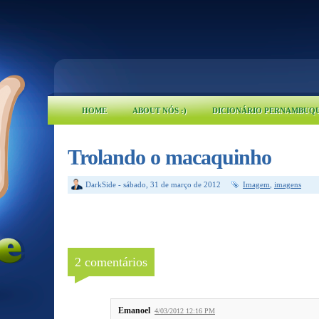
HOME
ABOUT NÓS :)
DICIONÁRIO PERNAMBUQ
Trolando o macaquinho
DarkSide
-
sábado, 31 de março de 2012
Imagem
,
imagens
2 comentários
Emanoel
4/03/2012 12:16 PM