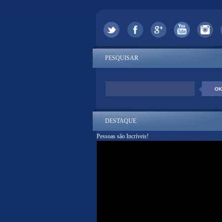
PESQUISAR
DESTAQUE
Pessoas são Incríveis!