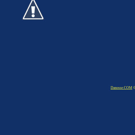
Danosse.COM
©