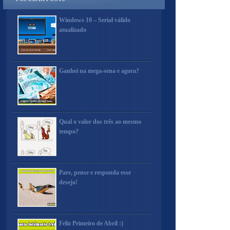
Windows 10 – Serial válido
atualizado
Ganhei na mega-sena e agora?
Qual o valor dos três ao mesmo
tempo?
Pare, pense e responda esse
desejo!
Feliz Primeiro de Abril :)