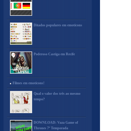
Ditados populares em emoticons
Poderoso Castiga em Recife
Filmes em emoticons!
Qual o valor dos três ao mesmo
tempo?
DOWNLOAD: Vaza Game of
Thrones 7ª Temporada