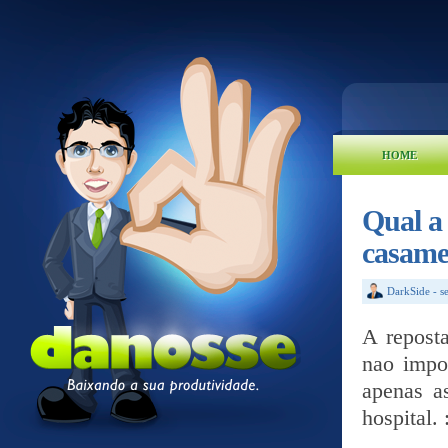
HOME
Qual a 
casam
DarkSide
-
s
A repost
nao impo
apenas as
hospital.