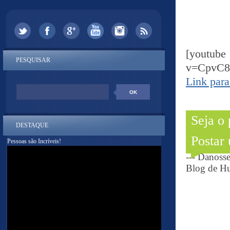
[yout
PESQUISAR
v=CpvC
Link para
Seja o
DESTAQUE
Postar
Pessoas são Incríveis!
--- Danoss
Blog de Hu