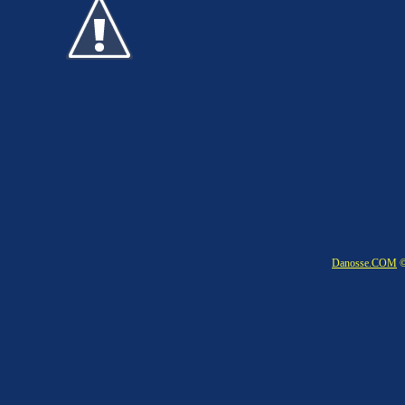
Danosse.COM
©