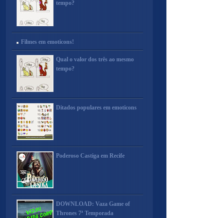
tempo?
Filmes em emoticons!
Qual o valor dos três ao mesmo
tempo?
Ditados populares em emoticons
Poderoso Castiga em Recife
DOWNLOAD: Vaza Game of
Thrones 7ª Temporada