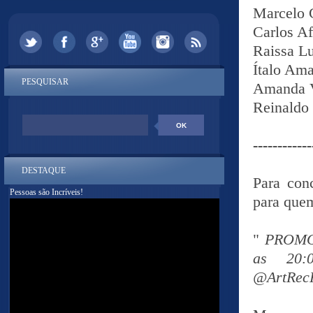
Marcelo
Carlos A
Raissa L
Ítalo Ama
PESQUISAR
Amanda 
Reinaldo
----------
DESTAQUE
Para con
Pessoas são Incríveis!
para quem
"
PROMO:
as 20:
@ArtRecP