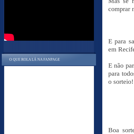
Mas se m
comprar 
E para s
em Recife
O QUE ROLA LÁ NA FANPAGE
E não par
para todo
o sorteio!
Boa sort