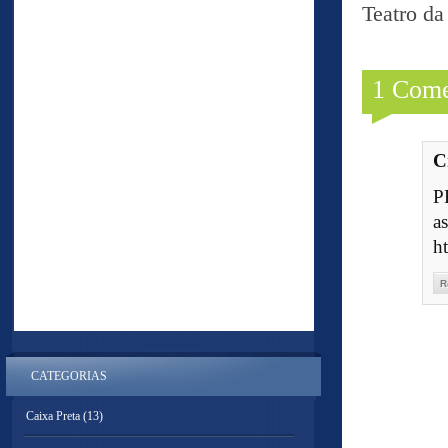
Teatro d
1 Come
C
P
a
h
R
CATEGORIAS
Caixa Preta
(13)