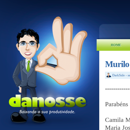
HOME
Murilo
DarkSide
-
s
----------
Parabéns 
Camila M
Maria Jos