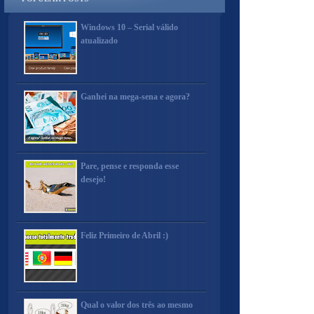
Windows 10 – Serial válido
atualizado
Ganhei na mega-sena e agora?
Pare, pense e responda esse
desejo!
Feliz Primeiro de Abril :)
Qual o valor dos três ao mesmo